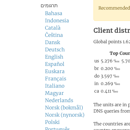
תרגומים
Recommended 
Bahasa
Indonesia
Català
Client dist
Čeština
Dansk
Deutsch
English
Español
Euskara
Français
Italiano
Magyar
Nederlands
The units are in
Norsk (bokmål)
DNS queries from
Norsk (nynorsk)
Polski
The countries ar
Português