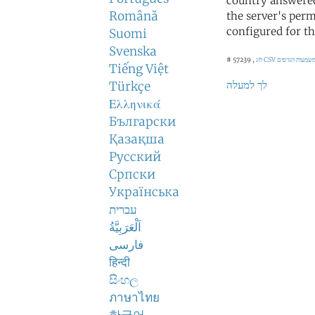
country answered
Română
the server's perm
configured for th
Suomi
Svenska
לוג CSV
# 57239 ,
Tiếng Việt
לך למעלה
Türkçe
Ελληνικά
Български
Қазақша
Русский
Српски
Українська
עברית
اَلْعَرَبِيَّةُ
فارسی
हिन्दी
සිංහල
ภาษาไทย