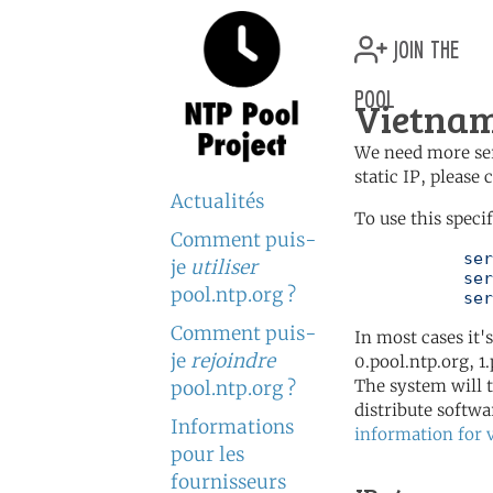
join the
pool
Vietnam
We need more serv
static IP, please
Actualités
To use this speci
Comment puis-
	   server 0.vn.pool.ntp.org

je
utiliser
	   server 1.asia.pool.ntp.org

pool.ntp.org ?
	   se
Comment puis-
In most cases it'
je
rejoindre
0.pool.ntp.org, 1
The system will t
pool.ntp.org ?
distribute softwa
Informations
information for 
pour les
fournisseurs