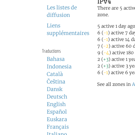
IPv4
Les listes de
There are 5 activ
diffusion
zone.
Liens
5 active 1 day ag
supplémentaires
6 (
-1
) active 7 d
6 (
-1
) active 14 
7 (
-2
) active 60 
Traductions
9 (
-4
) active 180
Bahasa
2 (
+3
) active 1 y
2 (
+3
) active 3 y
Indonesia
6 (
-1
) active 6 y
Català
Čeština
See all zones in
A
Dansk
Deutsch
English
Español
Euskara
Français
Italiano