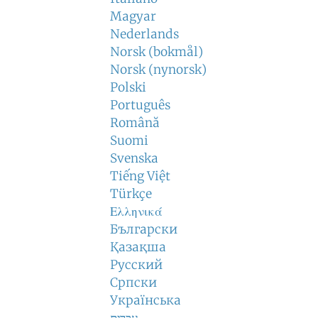
Magyar
Nederlands
Norsk (bokmål)
Norsk (nynorsk)
Polski
Português
Română
Suomi
Svenska
Tiếng Việt
Türkçe
Ελληνικά
Български
Қазақша
Русский
Српски
Українська