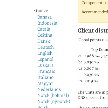
Components to 
Käännökset
Recommended 
Bahasa
Indonesia
Client dist
Català
Čeština
Dansk
Deutsch
English
Español
Euskara
Français
Italiano
Magyar
Nederlands
The units are in
Norsk (bokmål)
DNS queries from
Norsk (nynorsk)
Polski