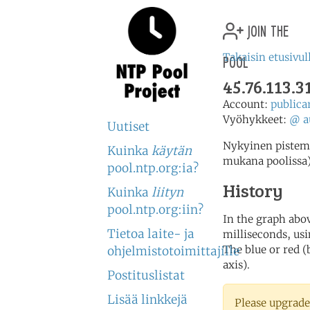
join the
pool
Takaisin etusivul
45.76.113.3
Account:
publica
Vyöhykkeet:
@
a
Uutiset
Nykyinen pistemää
Kuinka
käytän
mukana poolissa
pool.ntp.org:ia?
History
Kuinka
liityn
pool.ntp.org:iin?
In the graph abov
Tietoa laite- ja
milliseconds, usin
The blue or red (
ohjelmistotoimittajille
axis).
Postituslistat
Lisää linkkejä
Please upgrade