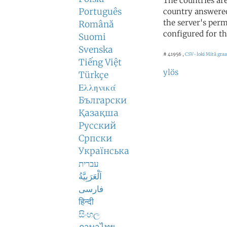
The countries ar
Português
country answered
the server's perm
Română
configured for th
Suomi
Svenska
# 41956 ,
CSV-loki
Mitä graa
Tiếng Việt
ylös
Türkçe
Ελληνικά
Български
Қазақша
Русский
Српски
Українська
עברית
اَلْعَرَبِيَّةُ
فارسی
हिन्दी
සිංහල