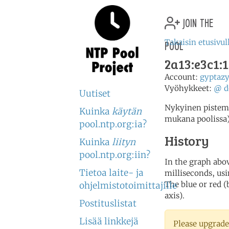
join the
pool
Takaisin etusivul
2a13:e3c1:
Account:
gyptaz
Vyöhykkeet:
@
d
Uutiset
Nykyinen pistemää
Kuinka
käytän
mukana poolissa
pool.ntp.org:ia?
History
Kuinka
liityn
pool.ntp.org:iin?
In the graph abov
Tietoa laite- ja
milliseconds, usin
The blue or red (
ohjelmistotoimittajille
axis).
Postituslistat
Lisää linkkejä
Please upgrade