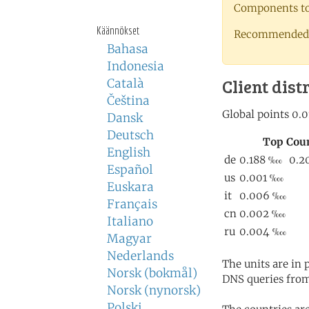
Components to 
Käännökset
Recommended 
Bahasa
Indonesia
Client dist
Català
Čeština
Dansk
Deutsch
English
Español
Euskara
Français
Italiano
Magyar
Nederlands
The units are in
Norsk (bokmål)
DNS queries from
Norsk (nynorsk)
Polski