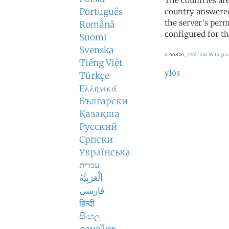
The countries ar
Português
country answered
the server's perm
Română
configured for th
Suomi
Svenska
# 60820 ,
CSV-loki
Mitä graa
Tiếng Việt
ylös
Türkçe
Ελληνικά
Български
Қазақша
Русский
Српски
Українська
עברית
اَلْعَرَبِيَّةُ
فارسی
हिन्दी
සිංහල