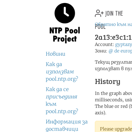
join the
pool
Обратно към н
2a13:e3c1:
Account:
gyptaz
Зони:
@
de
euro
Новини
Текущ резултат
Как да
използват в пу
използвам
pool.ntp.org?
History
Как да се
In the graph abov
присъединя
milliseconds, usin
към
The blue or red (
pool.ntp.org?
axis).
Информация за
доставчици
Please upgrade