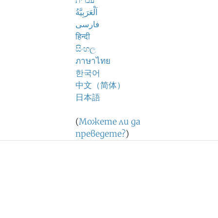
עברית
اَلْعَرَبِيَّةُ
فارسی
हिन्दी
සිංහල
ภาษาไทย
한국어
中文（简体）
日本語
(
Можете ли да
преведете?
)