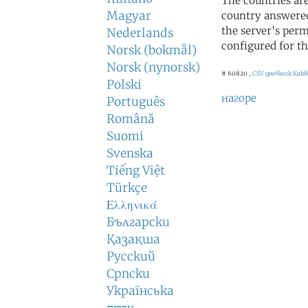
The countries ar
Magyar
country answered
the server's perm
Nederlands
configured for th
Norsk (bokmål)
Norsk (nynorsk)
# 60820 ,
CSV дневник
Какв
Polski
нагоре
Português
Română
Suomi
Svenska
Tiếng Việt
Türkçe
Ελληνικά
Български
Қазақша
Русский
Српски
Українська