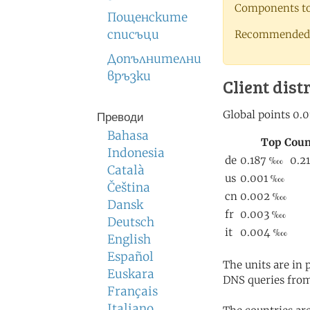
Components to 
Пощенските
списъци
Recommended 
Допълнителни
връзки
Client dist
Преводи
Bahasa
Indonesia
Català
Čeština
Dansk
Deutsch
English
Español
The units are in
Euskara
DNS queries from
Français
Italiano