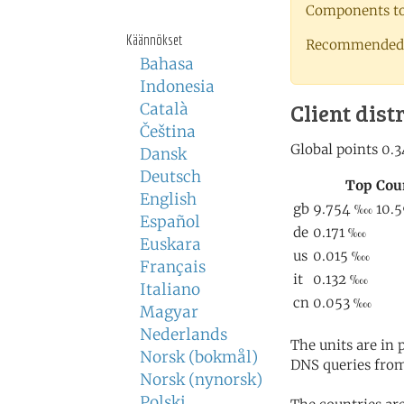
Components to 
Käännökset
Recommended 
Bahasa
Indonesia
Client dist
Català
Čeština
Dansk
Deutsch
English
Español
Euskara
Français
Italiano
Magyar
Nederlands
The units are in
Norsk (bokmål)
DNS queries from
Norsk (nynorsk)
Polski