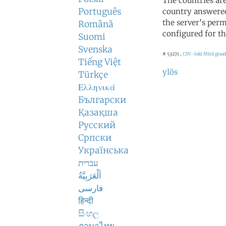
The countries ar
Português
country answered
the server's perm
Română
configured for th
Suomi
Svenska
# 53271 ,
CSV-loki
Mitä graaf
Tiếng Việt
ylös
Türkçe
Ελληνικά
Български
Қазақша
Русский
Српски
Українська
עברית
اَلْعَرَبِيَّةُ
فارسی
हिन्दी
සිංහල