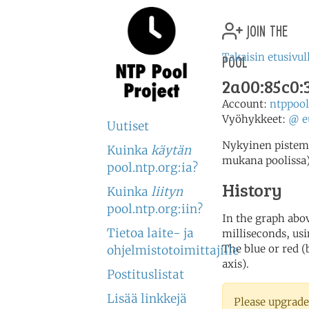
join the
pool
Takaisin etusivul
2a00:85c0:3
Account:
ntppoo
Vyöhykkeet:
@
e
Uutiset
Nykyinen pistemää
Kuinka
käytän
mukana poolissa
pool.ntp.org:ia?
History
Kuinka
liityn
pool.ntp.org:iin?
In the graph abov
Tietoa laite- ja
milliseconds, usin
The blue or red (
ohjelmistotoimittajille
axis).
Postituslistat
Lisää linkkejä
Please upgrade