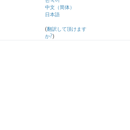
한국어
中文（简体）
日本語
(
翻訳して頂けます
か?
)