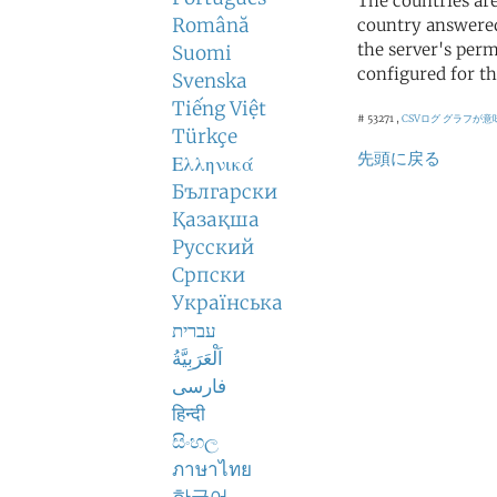
The countries ar
Română
country answered
the server's perm
Suomi
configured for th
Svenska
Tiếng Việt
# 53271 ,
CSVログ
グラフが意
Türkçe
先頭に戻る
Ελληνικά
Български
Қазақша
Русский
Српски
Українська
עברית
اَلْعَرَبِيَّةُ
فارسی
हिन्दी
සිංහල
ภาษาไทย