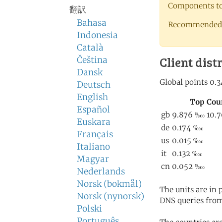
Components to 
翻訳
Bahasa
Recommended 
Indonesia
Català
Client dist
Čeština
Dansk
Deutsch
English
Español
Euskara
Français
Italiano
Magyar
Nederlands
Norsk (bokmål)
The units are in
Norsk (nynorsk)
DNS queries from
Polski
Português