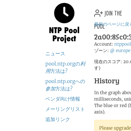
join the
pool
最初のページに戻
2a00:85c0:3
Account:
ntppoo
ゾーン:
@
europe
ニュース
現在のスコア: 2
pool.ntp.orgの
利
す)
用
方法は?
History
pool.ntp.orgへの
参加
方法は?
In the graph abov
ベンダ向け情報
milliseconds, usin
The blue or red (
メーリングリスト
axis).
追加リンク
Please upgrade