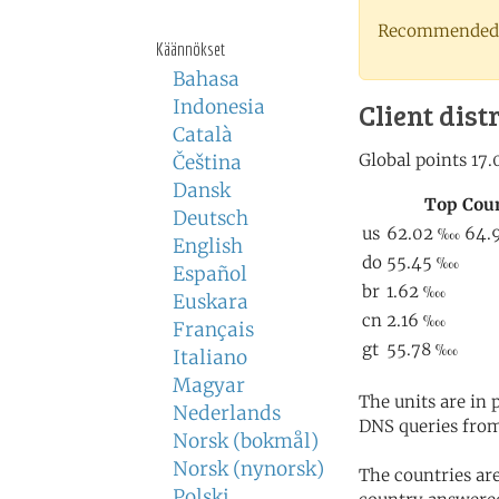
Recommended 
Käännökset
Bahasa
Indonesia
Client dist
Català
Čeština
Dansk
Deutsch
English
Español
Euskara
Français
Italiano
Magyar
The units are in
Nederlands
DNS queries from
Norsk (bokmål)
Norsk (nynorsk)
The countries ar
Polski