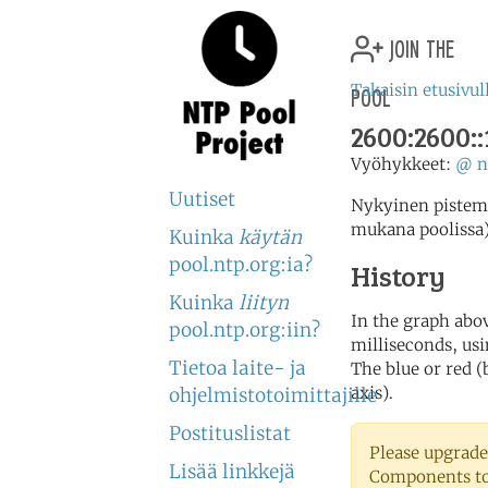
join the
pool
Takaisin etusivul
2600:2600::
Vyöhykkeet:
@
n
Uutiset
Nykyinen pistemää
mukana poolissa
Kuinka
käytän
pool.ntp.org:ia?
History
Kuinka
liityn
In the graph abov
pool.ntp.org:iin?
milliseconds, usin
Tietoa laite- ja
The blue or red (
axis).
ohjelmistotoimittajille
Postituslistat
Please upgrade
Lisää linkkejä
Components to 