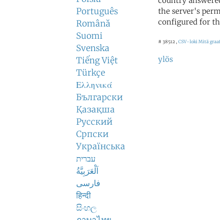
country answered
Português
the server's perm
configured for th
Română
Suomi
# 38512 ,
CSV-loki
Mitä graaf
Svenska
ylös
Tiếng Việt
Türkçe
Ελληνικά
Български
Қазақша
Русский
Српски
Українська
עברית
اَلْعَرَبِيَّةُ
فارسی
हिन्दी
සිංහල