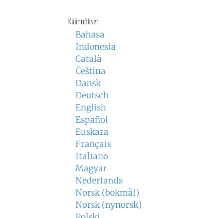
Käännökset
Bahasa
Indonesia
Català
Čeština
Dansk
Deutsch
English
Español
Euskara
Français
Italiano
Magyar
Nederlands
Norsk (bokmål)
Norsk (nynorsk)
Polski