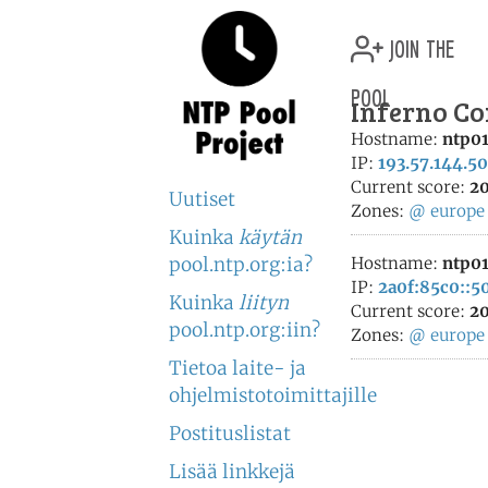
join the
pool
Inferno Co
Hostname:
ntp01
IP:
193.57.144.50
Current score:
20
Uutiset
Zones:
@
europe
Kuinka
käytän
pool.ntp.org:ia?
Hostname:
ntp01
IP:
2a0f:85c0::5
Kuinka
liityn
Current score:
20
pool.ntp.org:iin?
Zones:
@
europe
Tietoa laite- ja
ohjelmistotoimittajille
Postituslistat
Lisää linkkejä