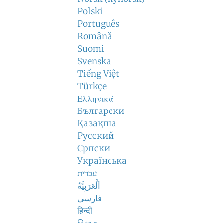
Polski
Português
Română
Suomi
Svenska
Tiếng Việt
Türkçe
Ελληνικά
Български
Қазақша
Русский
Српски
Українська
עברית
اَلْعَرَبِيَّةُ
فارسی
हिन्दी