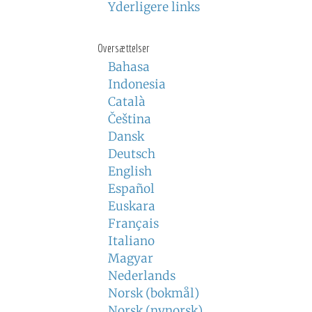
Yderligere links
Oversættelser
Bahasa
Indonesia
Català
Čeština
Dansk
Deutsch
English
Español
Euskara
Français
Italiano
Magyar
Nederlands
Norsk (bokmål)
Norsk (nynorsk)