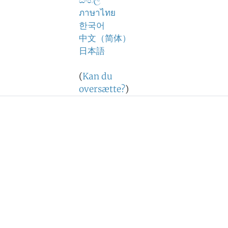
සිංහල
ภาษาไทย
한국어
中文（简体）
日本語
(
Kan du
oversætte?
)