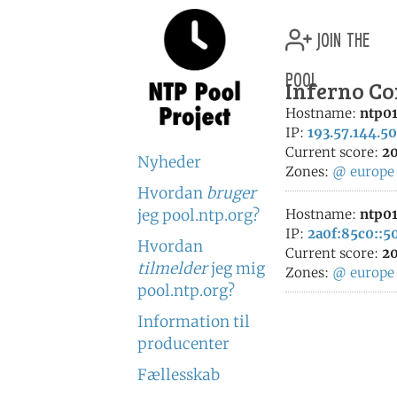
join the
pool
Inferno Co
Hostname:
ntp01
IP:
193.57.144.50
Current score:
20
Nyheder
Zones:
@
europe
Hvordan
bruger
jeg pool.ntp.org?
Hostname:
ntp01
IP:
2a0f:85c0::5
Hvordan
Current score:
20
tilmelder
jeg mig
Zones:
@
europe
pool.ntp.org?
Information til
producenter
Fællesskab