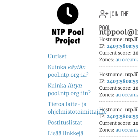
join the
pool
ntppool@li
Hostname:
ntp.l
IP:
2403:580a:59
Current score:
20
Uutiset
Zones:
au
oceani
Kuinka
käytän
pool.ntp.org:ia?
Hostname:
ntp.l
IP:
2403:580a:59
Kuinka
liityn
Current score:
20
pool.ntp.org:iin?
Zones:
au
oceani
Tietoa laite- ja
Hostname:
ntp.l
ohjelmistotoimittajille
IP:
2403:580a:59
Postituslistat
Current score:
20
Zones:
au
oceani
Lisää linkkejä