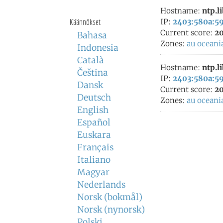
Hostname:
ntp.l
Käännökset
IP:
2403:580a:59
Current score:
20
Bahasa
Zones:
au
oceani
Indonesia
Català
Hostname:
ntp.l
Čeština
IP:
2403:580a:59
Dansk
Current score:
20
Deutsch
Zones:
au
oceani
English
Español
Euskara
Français
Italiano
Magyar
Nederlands
Norsk (bokmål)
Norsk (nynorsk)
Polski