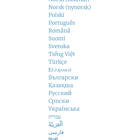
Norsk (nynorsk)
Polski
Português
Română
Suomi
Svenska
Tiếng Việt
Türkçe
Ελληνικά
Български
Қазақша
Русский
Српски
Українська
עברית
اَلْعَرَبِيَّةُ
فارسی