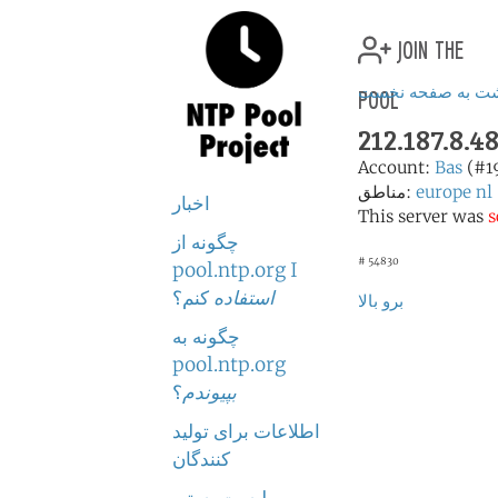
join the
pool
شت به صفحه نخست
212.187.8.4
Account:
Bas
(#1
nl
europe
مناطق:
اخبار
This server was
s
چگونه از
# 54830
pool.ntp.org I
استفاده
کنم؟
برو بالا
چگونه به
pool.ntp.org
بپیوندم
؟
اطلاعات برای تولید
کنندگان