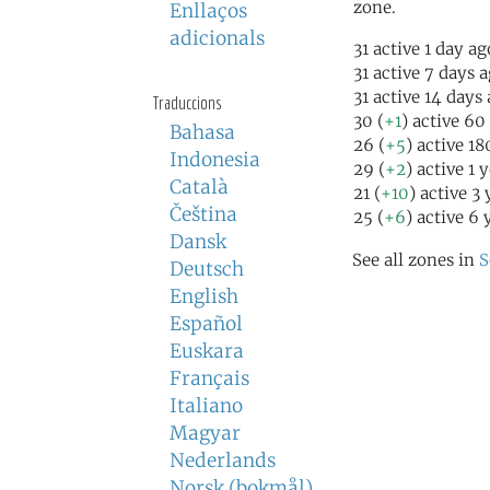
zone.
Enllaços
adicionals
31 active 1 day ag
31 active 7 days 
31 active 14 days
Traduccions
30 (
+1
) active 60
Bahasa
26 (
+5
) active 1
Indonesia
29 (
+2
) active 1 
Català
21 (
+10
) active 3
Čeština
25 (
+6
) active 6 
Dansk
See all zones in
S
Deutsch
English
Español
Euskara
Français
Italiano
Magyar
Nederlands
Norsk (bokmål)