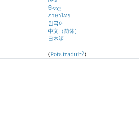
हिन्दी
සිංහල
ภาษาไทย
한국어
中文（简体）
日本語
(
Pots traduir?
)