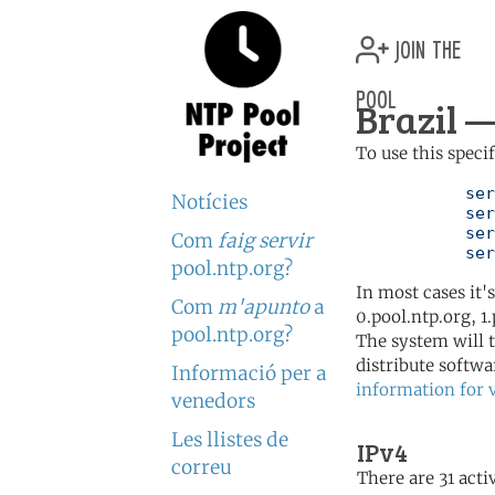
join the
pool
Brazil —
To use this speci
	   server 0.br.pool.ntp.org

Notícies
	   server 1.br.pool.ntp.org

	   server 2.br.pool.ntp.org

Com
faig servir
	   se
pool.ntp.org?
In most cases it'
Com
m'apunto
a
0.pool.ntp.org, 1
pool.ntp.org?
The system will t
distribute softwa
Informació per a
information for 
venedors
Les llistes de
IPv4
correu
There are 31 activ