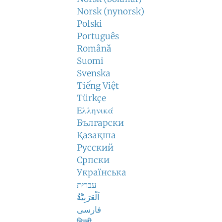
Norsk (nynorsk)
Polski
Português
Română
Suomi
Svenska
Tiếng Việt
Türkçe
Ελληνικά
Български
Қазақша
Русский
Српски
Українська
עברית
اَلْعَرَبِيَّةُ
فارسی