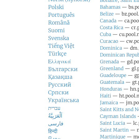
Bonaire, Saint Eu
Polski
Bahamas
— bs.po
Belize
— bz.pool.
Português
Canada
— ca.pool
Română
Costa Rica
— cr.p
Suomi
Cuba
— cu.pool.n
Svenska
Curacao
— cw.poo
Tiếng Việt
Dominica
— dm.p
Türkçe
Dominican Repub
Ελληνικά
Grenada
— gd.poo
Greenland
— gl.p
Български
Guadeloupe
— gp.
Қазақша
Guatemala
— gt.p
Русский
Honduras
— hn.po
Српски
Haiti
— ht.pool.n
Українська
Jamaica
— jm.poo
עברית
Saint Kitts and N
اَلْعَرَبِيَّةُ
Cayman Islands
—
— lc.
Saint Lucia
فارسی
Saint Martin
— mf
हिन्दी
Martinique
— mq.