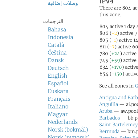
IPv4
وصلات إضافية
There are 804 act
this zone.
الترجمات
804 active 1 day 
Bahasa
806 (
-2
) active 
Indonesia
805 (
-1
) active 1
Català
811 (
-7
) active 6
Čeština
780 (
+24
) active
Dansk
745 (
+59
) active
634 (
+170
) activ
Deutsch
654 (
+150
) activ
English
Español
See all zones in
G
Euskara
Antigua and Bar
Français
Anguilla
— ai.poo
Italiano
Aruba
— aw.pool.
Magyar
Barbados
— bb.po
Nederlands
Saint Bartelemey
Norsk (bokmål)
Bermuda
— bm.po
Norsk (nynorsk)