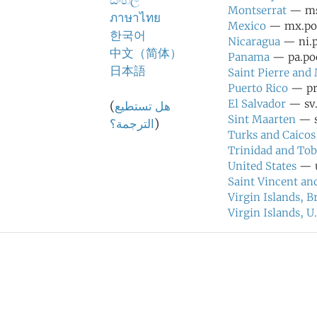
සිංහල
Montserrat
— ms.
ภาษาไทย
Mexico
— mx.pool
한국어
Nicaragua
— ni.p
中文（简体）
Panama
— pa.poo
日本語
Saint Pierre and
Puerto Rico
— pr.
El Salvador
— sv.
هل تستطيع
(
Sint Maarten
— s
)
الترجمة؟
Turks and Caicos
Trinidad and To
United States
— u
Saint Vincent an
Virgin Islands, Br
Virgin Islands, U.