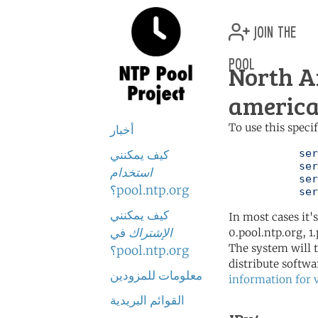
join the
pool
North A
america
To use this speci
أخبار
	   server 0.north-america.pool.ntp.org

كيف يمكنني
	   server 1.north-america.pool.ntp.org

استخدام
	   server 2.north-america.pool.ntp.org

pool.ntp.org؟
	   se
كيف يمكنني
In most cases it'
الإشتراك
في
0.pool.ntp.org, 1
The system will t
pool.ntp.org؟
distribute softwa
معلومات للمزودين
information for 
القوائم البريدية