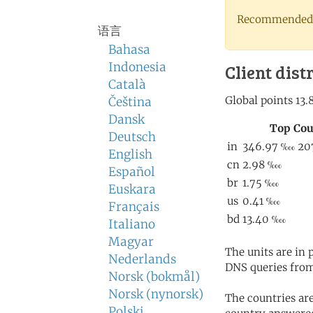
Recommended 
语言
Bahasa
Indonesia
Client dist
Català
Čeština
Dansk
Deutsch
English
Español
Euskara
Français
Italiano
Magyar
The units are in
Nederlands
DNS queries from
Norsk (bokmål)
Norsk (nynorsk)
The countries ar
Polski