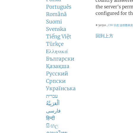
country answered
Português
the server's perm
configured for th
Română
Suomi
# 50510 ,
CSV 日志
这些图表意
Svenska
回到上方
Tiếng Việt
Türkçe
Ελληνικά
Български
Қазақша
Русский
Српски
Українська
עברית
اَلْعَرَبِيَّةُ
فارسی
हिन्दी
සිංහල