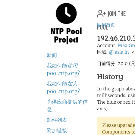
join the
pool
回到首页
192.46.210
Account:
Max Gr
区域:
@
asia
in
新闻
目前得分: 20.0
我如何能
使用
pool.ntp.org?
History
我如何能
加入
In the graph abov
pool.ntp.org?
milliseconds, usin
为供应商提供的信
The blue or red (
axis).
息
邮件列表
Please upgrade
附加链接
Components to 