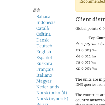
Recommended 
语言
Bahasa
Client dist
Indonesia
Català
Čeština
Dansk
Deutsch
English
Español
Euskara
Français
Italiano
The units are in
Magyar
DNS queries from
Nederlands
Norsk (bokmål)
The countries ar
Norsk (nynorsk)
country answered
Polski