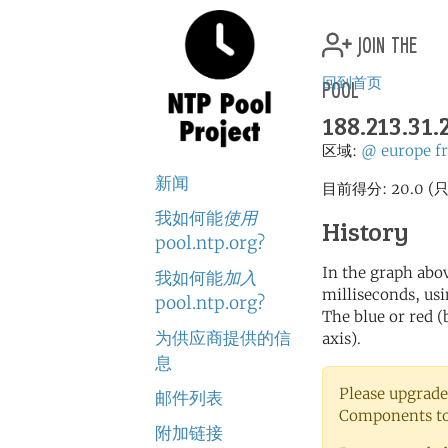
join the
pool
回到首页
188.213.31.
区域:
@
europe
fr
新闻
目前得分: 20.0
我如何能
使用
History
pool.ntp.org?
In the graph abov
我如何能
加入
milliseconds, usin
pool.ntp.org?
The blue or red (
为供应商提供的信
axis).
息
Please upgrade
邮件列表
Components to 
附加链接