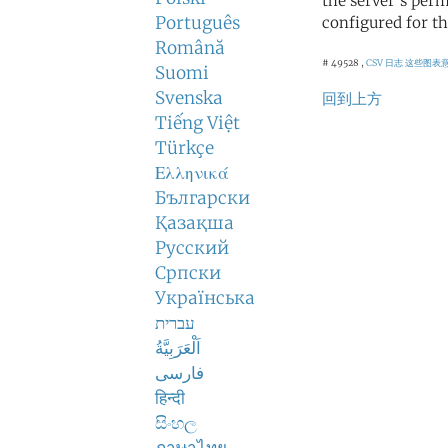
the server's perm
Português
configured for th
Română
# 49528 ,
CSV 日志
这些图表
Suomi
Svenska
回到上方
Tiếng Việt
Türkçe
Ελληνικά
Български
Қазақша
Русский
Српски
Українська
עברית
اَلْعَرَبِيَّةُ
فارسی
हिन्दी
සිංහල