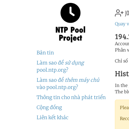
jo
Quay v
194.
Accou
Phân 
Bản tin
Chỉ số
Làm sao để
sử dụng
pool.ntp.org?
His
Làm sao để
thêm máy chủ
In the
vào pool.ntp.org?
The bl
Thông tin cho nhà phát triển
Cộng đồng
Plea
Liên kết khác
Rec