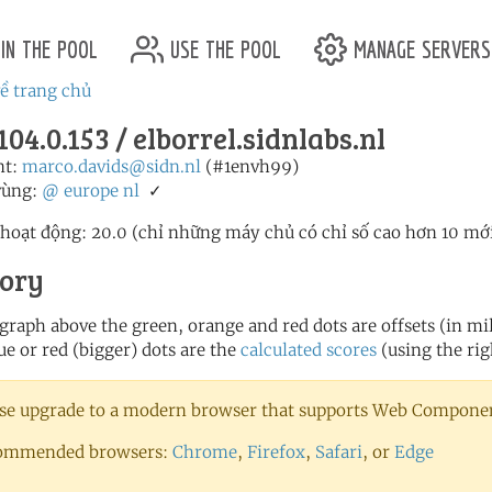
in the pool
use the pool
manage servers
ề trang chủ
104.0.153 / elborrel.sidnlabs.nl
nt:
marco.davids@sidn.nl
(#1envh99)
vùng:
@
europe
nl
✓
 hoạt động: 20.0 (chỉ những máy chủ có chỉ số cao hơn 10 mớ
tory
 graph above the green, orange and red dots are offsets (in mill
ue or red (bigger) dots are the
calculated scores
(using the rig
se upgrade to a modern browser that supports Web Component
ommended browsers:
Chrome
,
Firefox
,
Safari
, or
Edge