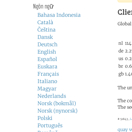
Ngôn ngữ
Clie
Bahasa Indonesia
Català
Čeština
Dansk
Deutsch
English
Español
Euskara
Français
Italiano
The un
Magyar
Nederlands
The co
Norsk (bokmål)
The se
Norsk (nynorsk)
Polski
# 51843 ,
L
Português
quay v