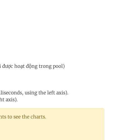
i được hoạt động trong pool)
iseconds, using the left axis).
ht axis).
s to see the charts.