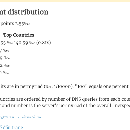
nt distribution
its are in permyriad (‱, 1/10000). "100" equals one percent 
untries are ordered by number of DNS queries from each coun
cond number is the server's permyriad of the overall "netspee
og CSV
Giải thích về biểu đồ trên
ề đầu trang