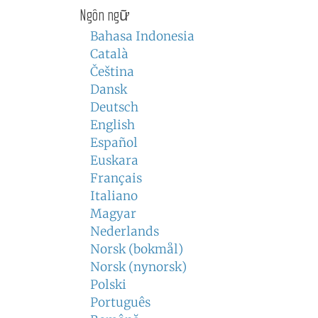
Ngôn ngữ
Bahasa Indonesia
Català
Čeština
Dansk
Deutsch
English
Español
Euskara
Français
Italiano
Magyar
Nederlands
Norsk (bokmål)
Norsk (nynorsk)
Polski
Português