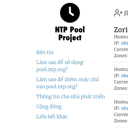
jo
Zori
Hostn
IP:
161
Curren
Bản tin
Zones
Làm sao để
sử dụng
pool.ntp.org?
Hostn
IP:
161
Làm sao để
thêm máy chủ
Curren
vào pool.ntp.org?
Zones
Thông tin cho nhà phát triển
Hostn
Cộng đồng
IP:
161
Curren
Liên kết khác
Zones