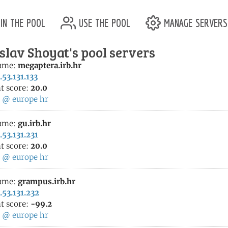
in the pool
use the pool
manage servers
slav Shoyat's pool servers
ame:
megaptera.irb.hr
.53.131.133
t score:
20.0
:
@
europe
hr
ame:
gu.irb.hr
.53.131.231
t score:
20.0
:
@
europe
hr
ame:
grampus.irb.hr
.53.131.232
t score:
-99.2
:
@
europe
hr