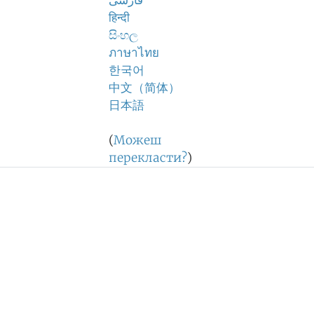
فارسی
हिन्दी
සිංහල
ภาษาไทย
한국어
中文（简体）
日本語
(
Можеш
перекласти?
)