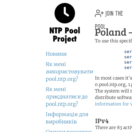
join the
pool
Poland —
To use this speci
	   server 0.pl.pool.ntp.org

Новини
	   server 1.pl.pool.ntp.org

	   server 2.pl.pool.ntp.org

Як мені
	   se
використовувати
In most cases it'
pool.ntp.org?
0.pool.ntp.org, 1
Як мені
The system will t
приєднатися
до
distribute softwa
pool.ntp.org?
information for 
Інформація для
IPv4
виробників
There are 83 acti