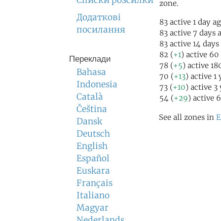
Списки розсилки
zone.
Додаткові
83 active 1 day a
посилання
83 active 7 days 
83 active 14 days
82 (
+1
) active 60
Переклади
78 (
+5
) active 1
Bahasa
70 (
+13
) active 1
Indonesia
73 (
+10
) active 3
Català
54 (
+29
) active 
Čeština
See all zones in
E
Dansk
Deutsch
English
Español
Euskara
Français
Italiano
Magyar
Nederlands