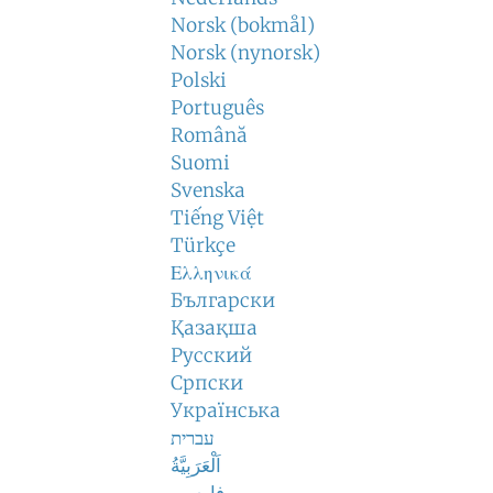
Norsk (bokmål)
Norsk (nynorsk)
Polski
Português
Română
Suomi
Svenska
Tiếng Việt
Türkçe
Ελληνικά
Български
Қазақша
Русский
Српски
Українська
עברית
اَلْعَرَبِيَّةُ