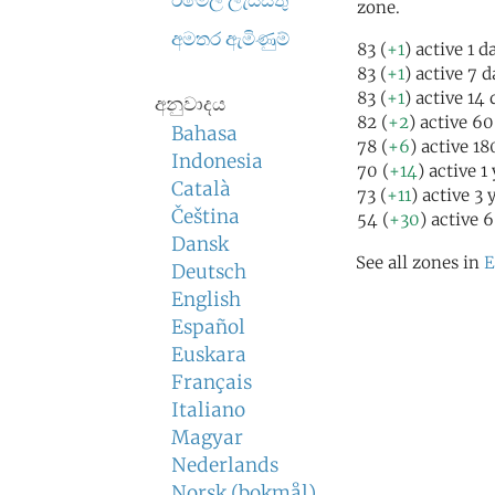
ඊමේල් ලැයිස්තු
zone.
අමතර ඇමිණුම්
83 (
+1
) active 1 d
83 (
+1
) active 7 
83 (
+1
) active 14
අනුවාදය
82 (
+2
) active 6
Bahasa
78 (
+6
) active 1
Indonesia
70 (
+14
) active 1
Català
73 (
+11
) active 3 
Čeština
54 (
+30
) active 
Dansk
See all zones in
E
Deutsch
English
Español
Euskara
Français
Italiano
Magyar
Nederlands
Norsk (bokmål)