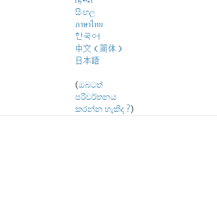
हिन्दी
සිංහල
ภาษาไทย
한국어
中文（简体）
日本語
(
ඔබටත්
පරිවර්තනය
කරන්න හැකිද ?
)