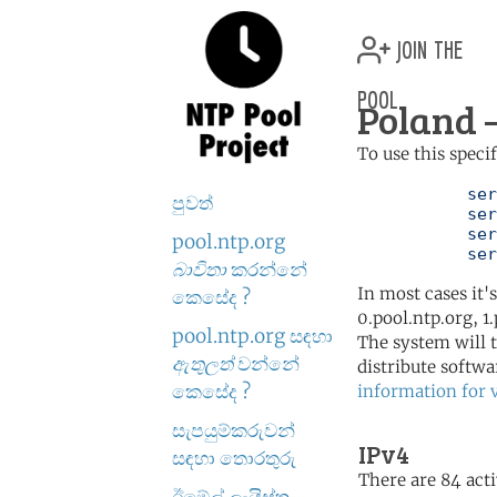
join the
pool
Poland —
To use this speci
	   server 0.pl.pool.ntp.org

පුවත්
	   server 1.pl.pool.ntp.org

	   server 2.pl.pool.ntp.org

pool.ntp.org
	   se
බාවිතා
කරන්නේ
In most cases it'
කෙසේද ?
0.pool.ntp.org, 1
pool.ntp.org සඳහා
The system will t
ඇතුලත්
වන්නේ
distribute softwa
කෙසේද ?
information for 
සැපයුම්කරුවන්
IPv4
සඳහා තොරතුරු
There are 84 acti