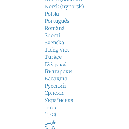
Norsk (nynorsk)
Polski
Português
Română
Suomi
Svenska
Tiếng Việt
Türkçe
Ελληνικά
Български
Қазақша
Русский
Српски
Українська
עברית
اَلْعَرَبِيَّةُ
فارسی