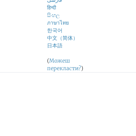
فارسی
हिन्दी
සිංහල
ภาษาไทย
한국어
中文（简体）
日本語
(
Можеш
перекласти?
)