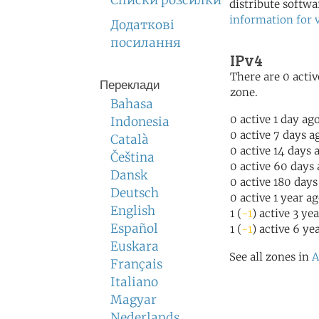
Списки розсилки
distribute softwa
information for 
Додаткові
посилання
IPv4
There are 0 activ
Переклади
zone.
Bahasa
0 active 1 day ag
Indonesia
0 active 7 days a
Català
0 active 14 days 
Čeština
0 active 60 days
Dansk
0 active 180 days
Deutsch
0 active 1 year a
English
1 (
-1
) active 3 ye
Español
1 (
-1
) active 6 ye
Euskara
See all zones in
A
Français
Italiano
Magyar
Nederlands