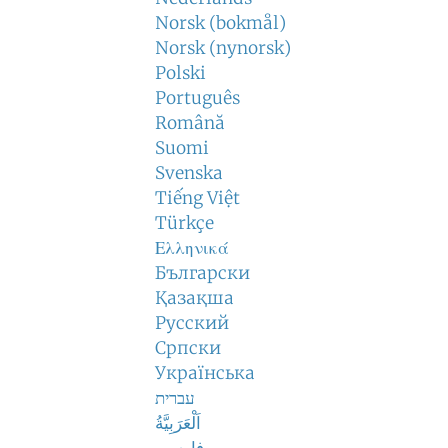
Norsk (bokmål)
Norsk (nynorsk)
Polski
Português
Română
Suomi
Svenska
Tiếng Việt
Türkçe
Ελληνικά
Български
Қазақша
Русский
Српски
Українська
עברית
اَلْعَرَبِيَّةُ