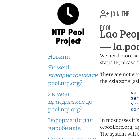
join the
pool
Lao Peo
— la.poo
We need more serv
Новини
static IP, please
Як мені
There are not en
використовувати
the Asia zone (as
pool.ntp.org?
	   server 0.asia.pool.ntp.org

Як мені
	   server 1.asia.pool.ntp.org

приєднатися
до
	   server 2.asia.pool.ntp.org

pool.ntp.org?
	   se
Інформація для
In most cases it'
0.pool.ntp.org, 1
виробників
The system will t