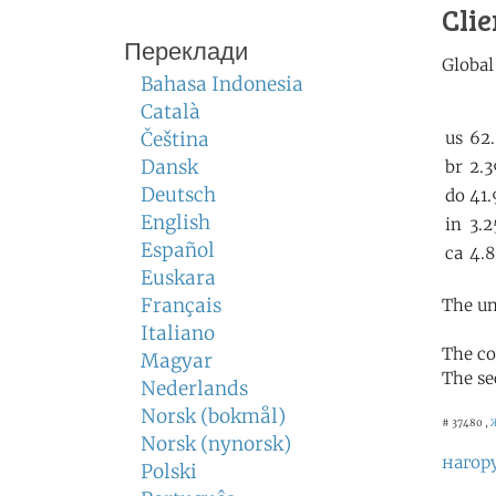
Clie
Переклади
Bahasa Indonesia
Català
Čeština
Dansk
Deutsch
English
Español
Euskara
Français
The un
Italiano
The co
Magyar
The se
Nederlands
Norsk (bokmål)
# 37480 ,
Norsk (nynorsk)
нагор
Polski