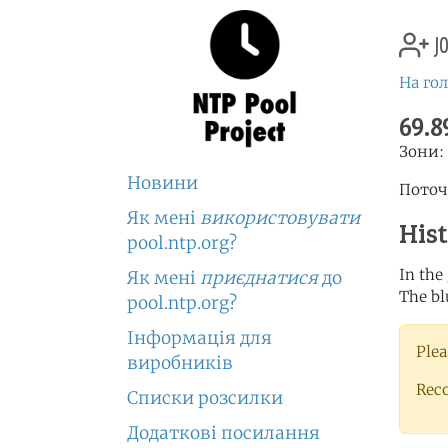
jo
На го
69.8
Зони:
Новини
Поточ
Як мені
використовувати
His
pool.ntp.org?
In the
Як мені
приєднатися
до
The bl
pool.ntp.org?
Інформація для
Plea
виробників
Rec
Списки розсилки
Додаткові посилання