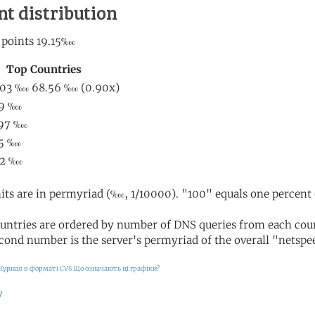
nt distribution
its are in permyriad (‱, 1/10000). "100" equals one percent 
untries are ordered by number of DNS queries from each coun
cond number is the server's permyriad of the overall "netspee
Журнал в форматі CVS
Що означають ці графіки?
у