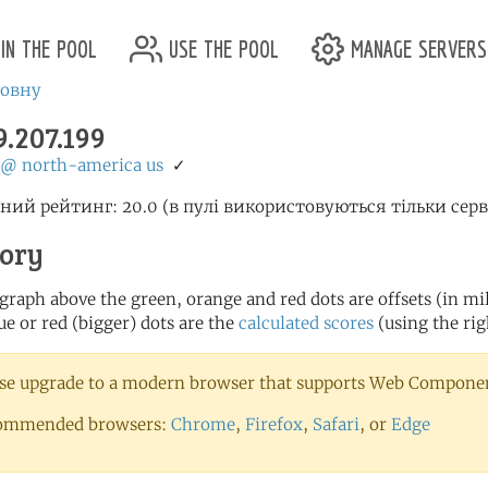
in the pool
use the pool
manage servers
ловну
9.207.199
@
north-america
us
✓
ний рейтинг: 20.0 (в пулі використовуються тільки сер
tory
 graph above the green, orange and red dots are offsets (in mill
ue or red (bigger) dots are the
calculated scores
(using the rig
se upgrade to a modern browser that supports Web Component
ommended browsers:
Chrome
,
Firefox
,
Safari
, or
Edge