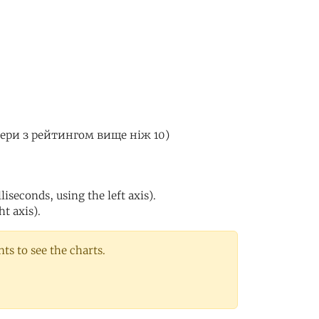
вери з рейтингом вище ніж 10)
iseconds, using the left axis).
ht axis).
s to see the charts.