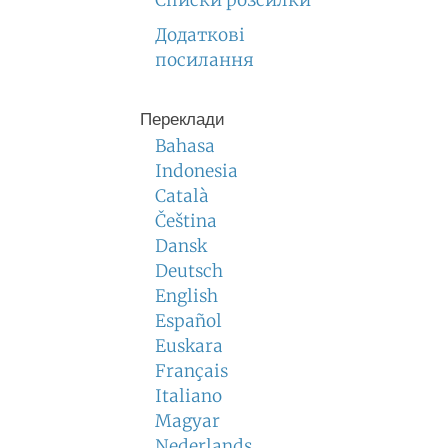
Списки розсилки
Додаткові
посилання
Переклади
Bahasa
Indonesia
Català
Čeština
Dansk
Deutsch
English
Español
Euskara
Français
Italiano
Magyar
Nederlands