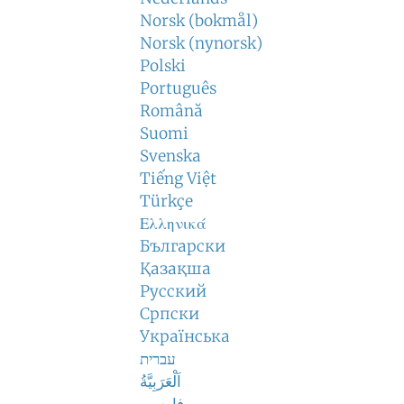
Norsk (bokmål)
Norsk (nynorsk)
Polski
Português
Română
Suomi
Svenska
Tiếng Việt
Türkçe
Ελληνικά
Български
Қазақша
Русский
Српски
Українська
עברית
اَلْعَرَبِيَّةُ