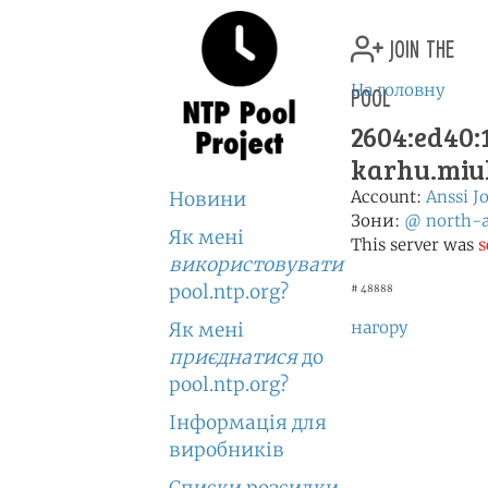
join the
pool
На головну
2604:ed40:1
karhu.miu
Account:
Anssi J
Новини
Зони:
@
north-
Як мені
This server was
s
використовувати
pool.ntp.org?
# 48888
нагору
Як мені
приєднатися
до
pool.ntp.org?
Інформація для
виробників