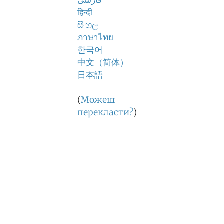
فارسی
हिन्दी
සිංහල
ภาษาไทย
한국어
中文（简体）
日本語
(
Можеш
перекласти?
)