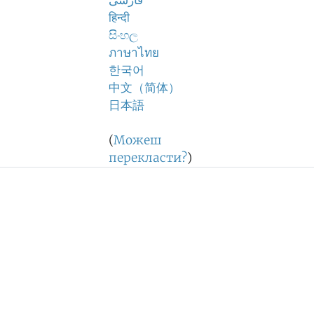
فارسی
हिन्दी
සිංහල
ภาษาไทย
한국어
中文（简体）
日本語
(
Можеш
перекласти?
)