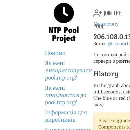
join the
pool
На головну
206.108.0.1
Зони:
@
ca
nort
Новини
Поточний рейти
сервери з рейт
Як мені
використовувати
History
pool.ntp.org?
In the graph abov
Як мені
milliseconds, usin
приєднатися
до
The blue or red (
pool.ntp.org?
axis).
Інформація для
виробників
Please upgrade
Components to 