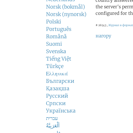
country answered
Norsk (bokmål)
the server's perm
configured for th
Norsk (nynorsk)
Polski
# 26543 ,
Журнал в формат
Português
нагору
Română
Suomi
Svenska
Tiếng Việt
Türkçe
Ελληνικά
Български
Қазақша
Русский
Српски
Українська
עברית
اَلْعَرَبِيَّةُ