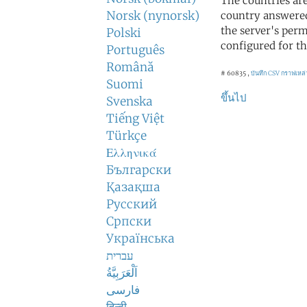
The countries ar
Norsk (nynorsk)
country answered
the server's perm
Polski
configured for th
Português
Română
# 60835 ,
บันทึก CSV
กราฟเหล่
Suomi
ขึ้นไป
Svenska
Tiếng Việt
Türkçe
Ελληνικά
Български
Қазақша
Русский
Српски
Українська
עברית
اَلْعَرَبِيَّةُ
فارسی