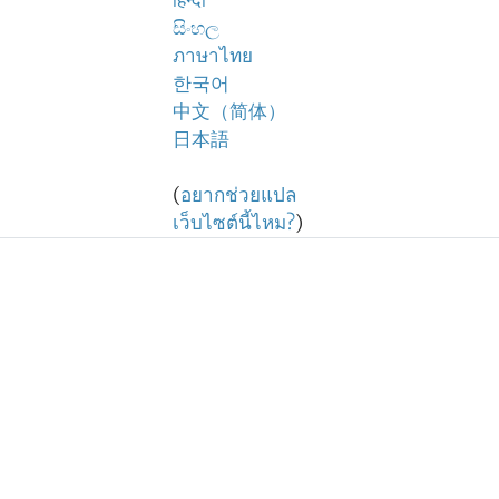
हिन्दी
සිංහල
ภาษาไทย
한국어
中文（简体）
日本語
(
อยากช่วยแปล
เว็บไซต์นี้ไหม?
)