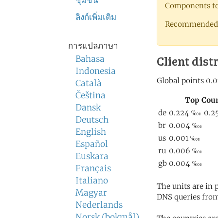
ชุมชน
Components to 
ลิงก์เพิ่มเติม
Recommended 
การแปลภาษา
Client dist
Bahasa
Indonesia
Català
Čeština
Dansk
Deutsch
English
Español
Euskara
Français
Italiano
The units are in
Magyar
DNS queries from
Nederlands
Norsk (bokmål)