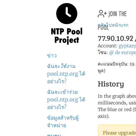
join the
pool
กลับไปหน้าแรก
77.90.10.9
Account:
gyptaz
โซน:
@
de
europ
ข่าว
คะแนนปัจจุบัน: 19.7
ฉันจะ
ใช้งาน
พูล)
pool.ntp.org ได้
อย่างไร?
History
ฉันจะ
เข้าร่วม
In the graph abov
pool.ntp.org ได้
milliseconds, usin
อย่างไร?
The blue or red (
axis).
ข้อมูลสำหรับผู้
จำหน่าย
Please upgrade