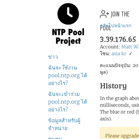
join the
pool
กลับไปหน้าแรก
3.39.176.65
Account:
Matt W
โซน:
asia
kr
✓
ข่าว
คะแนนปัจจุบัน: 20.0
ฉันจะ
ใช้งาน
พูล)
pool.ntp.org ได้
อย่างไร?
History
ฉันจะ
เข้าร่วม
In the graph abov
pool.ntp.org ได้
milliseconds, usin
อย่างไร?
The blue or red (
axis).
ข้อมูลสำหรับผู้
จำหน่าย
Please upgrade