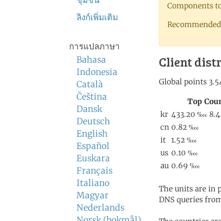
ชุมชน
Components to 
ลิงก์เพิ่มเติม
Recommended 
การแปลภาษา
Client dist
Bahasa
Indonesia
Català
Čeština
Dansk
Deutsch
English
Español
Euskara
Français
Italiano
The units are in
Magyar
DNS queries from
Nederlands
Norsk (bokmål)