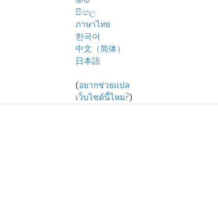
हिन्दी
සිංහල
ภาษาไทย
한국어
中文（简体）
日本語
(
อยากช่วยแปล
เว็บไซต์นี้ไหม?
)