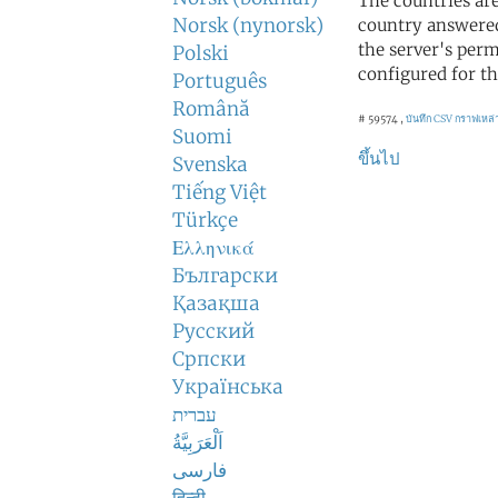
The countries ar
Norsk (nynorsk)
country answered
the server's perm
Polski
configured for th
Português
Română
# 59574 ,
บันทึก CSV
กราฟเหล่า
Suomi
ขึ้นไป
Svenska
Tiếng Việt
Türkçe
Ελληνικά
Български
Қазақша
Русский
Српски
Українська
עברית
اَلْعَرَبِيَّةُ
فارسی