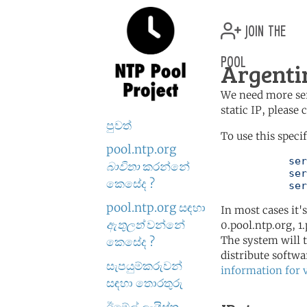
join the
pool
Argenti
We need more serv
static IP, please
පුවත්
To use this speci
pool.ntp.org
	   server 2.ar.pool.ntp.org

බාවිතා
කරන්නේ
	   server 3.south-america.pool.ntp.org

කෙසේද ?
	   se
pool.ntp.org සඳහා
In most cases it'
ඇතුලත්
වන්නේ
0.pool.ntp.org, 1
The system will t
කෙසේද ?
distribute softwa
සැපයුම්කරුවන්
information for 
සඳහා තොරතුරු