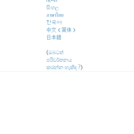
हिन्दी
සිංහල
ภาษาไทย
한국어
中文（简体）
日本語
(
ඔබටත්
පරිවර්තනය
කරන්න හැකිද ?
)