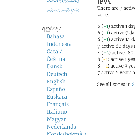
IPv4
ඊමේල් ලැයිස්තු
There are 7 activ
අමතර ඇමිණුම්
zone.
6 (
+1
) active 1 da
අනුවාදය
6 (
+1
) active 7 d
Bahasa
6 (
+1
) active 14 
Indonesia
7 active 60 days 
Català
4 (
+3
) active 180
Čeština
8 (
-1
) active 1 ye
8 (
-1
) active 3 ye
Dansk
7 active 6 years 
Deutsch
English
See all zones in
S
Español
Euskara
Français
Italiano
Magyar
Nederlands
Norsk (bokmål)