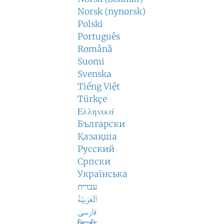
Norsk (nynorsk)
Polski
Português
Română
Suomi
Svenska
Tiếng Việt
Türkçe
Ελληνικά
Български
Қазақша
Русский
Српски
Українська
עברית
اَلْعَرَبِيَّةُ
فارسی