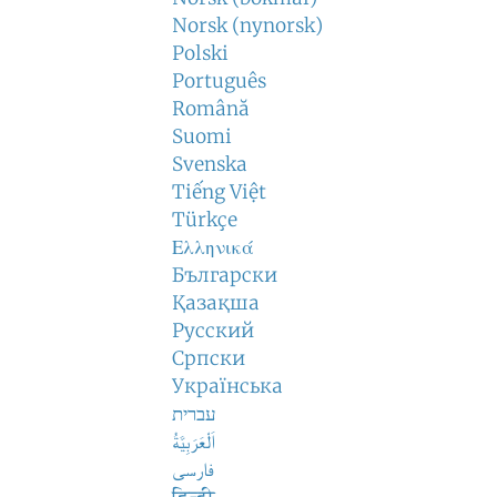
Norsk (nynorsk)
Polski
Português
Română
Suomi
Svenska
Tiếng Việt
Türkçe
Ελληνικά
Български
Қазақша
Русский
Српски
Українська
עברית
اَلْعَرَبِيَّةُ
فارسی