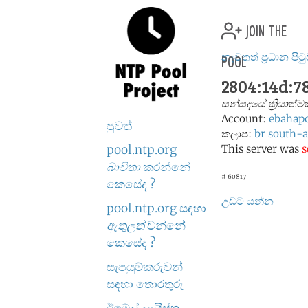
join the
pool
නැවතත් ප්‍රධාන පිට
2804:14d:7
සන්සදයේ ක්‍රියාත
Account:
ebahap
පුවත්
කලාප:
br
south-
pool.ntp.org
This server was
s
බාවිතා
කරන්නේ
# 60817
කෙසේද ?
උඩට යන්න
pool.ntp.org සඳහා
ඇතුලත්
වන්නේ
කෙසේද ?
සැපයුම්කරුවන්
සඳහා තොරතුරු