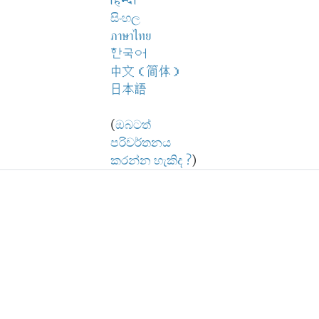
हिन्दी
සිංහල
ภาษาไทย
한국어
中文（简体）
日本語
(
ඔබටත්
පරිවර්තනය
කරන්න හැකිද ?
)