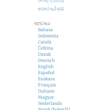
ඊමේල් ලැයිස්තු
අමතර ඇමිණුම්
අනුවාදය
Bahasa
Indonesia
Català
Čeština
Dansk
Deutsch
English
Español
Euskara
Français
Italiano
Magyar
Nederlands
Norsk (bokmål)