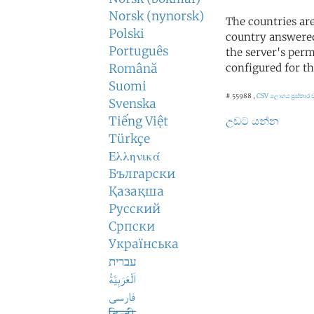
Norsk (nynorsk)
The countries ar
Polski
country answered
Português
the server's perm
Română
configured for th
Suomi
# 55988 ,
CSV ලොගය
ප්‍රස්තා
Svenska
Tiếng Việt
උඩට යන්න
Türkçe
Ελληνικά
Български
Қазақша
Русский
Српски
Українська
עברית
اَلْعَرَبِيَّةُ
فارسی