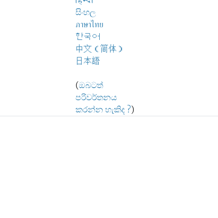
हिन्दी
සිංහල
ภาษาไทย
한국어
中文（简体）
日本語
(
ඔබටත්
පරිවර්තනය
කරන්න හැකිද ?
)