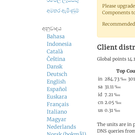
ඊමේල් ලැයිස්තු
Please upgrade
අමතර ඇමිණුම්
Components to 
Recommended 
අනුවාදය
Bahasa
Indonesia
Client dist
Català
Čeština
Dansk
Deutsch
English
Español
Euskara
Français
Italiano
Magyar
The units are in
Nederlands
DNS queries from
Norsk (bokmål)