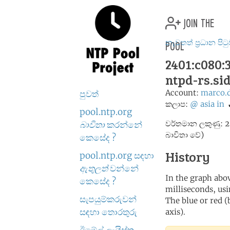
join the
pool
නැවතත් ප්‍රධාන පිට
2401:c080:3
ntpd-rs.si
Account:
marco.
පුවත්
කලාප:
@
asia
in
pool.ntp.org
වර්තමාන ලකුණු: 2
බාවිතා
කරන්නේ
බාවිතා වේ)
කෙසේද ?
History
pool.ntp.org සඳහා
ඇතුලත්
වන්නේ
In the graph abov
කෙසේද ?
milliseconds, usin
සැපයුම්කරුවන්
The blue or red (
සඳහා තොරතුරු
axis).