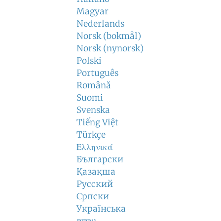
Magyar
Nederlands
Norsk (bokmål)
Norsk (nynorsk)
Polski
Português
Română
Suomi
Svenska
Tiếng Việt
Türkçe
Ελληνικά
Български
Қазақша
Русский
Српски
Українська