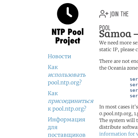
join the
pool
Samoa —
We need more serv
static IP, please
Новости
There are not en
Как
the Oceania zone 
использовать
	   server 0.oceania.pool.ntp.org

pool.ntp.org?
	   server 1.oceania.pool.ntp.org

	   server 2.oceania.pool.ntp.org

Как
	   se
присоединиться
In most cases it'
к pool.ntp.org?
0.pool.ntp.org, 1
Информация
The system will t
для
distribute softwa
information for 
поставщиков