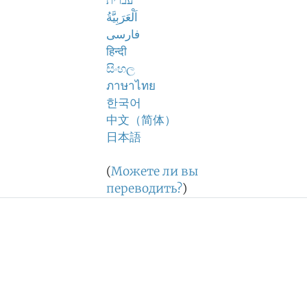
עברית
اَلْعَرَبِيَّةُ
فارسی
हिन्दी
සිංහල
ภาษาไทย
한국어
中文（简体）
日本語
(
Можете ли вы
переводить?
)