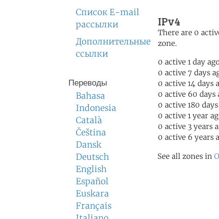
Список E-mail
IPv4
рассылки
There are 0 activ
Дополнительные
zone.
ссылки
0 active 1 day ag
0 active 7 days a
Переводы
0 active 14 days 
0 active 60 days
Bahasa
0 active 180 days
Indonesia
0 active 1 year a
Català
0 active 3 years 
Čeština
0 active 6 years 
Dansk
Deutsch
See all zones in
O
English
Español
Euskara
Français
Italiano