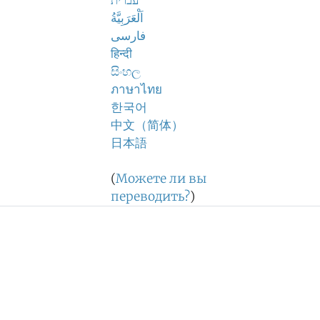
עברית
اَلْعَرَبِيَّةُ
فارسی
हिन्दी
සිංහල
ภาษาไทย
한국어
中文（简体）
日本語
(
Можете ли вы
переводить?
)