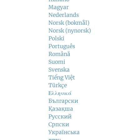
Magyar
Nederlands
Norsk (bokmål)
Norsk (nynorsk)
Polski
Português
Română
Suomi
Svenska
Tiếng Việt
Türkçe
Ελληνικά
Български
Қазақша
Русский
Српски
Українська