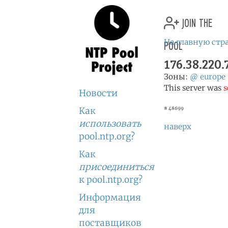
join the
pool
На главную стр
176.38.220.
Зоны:
@
europe
This server was
s
Новости
Как
# 48699
использовать
наверх
pool.ntp.org?
Как
присоединиться
к pool.ntp.org?
Информация
для
поставщиков