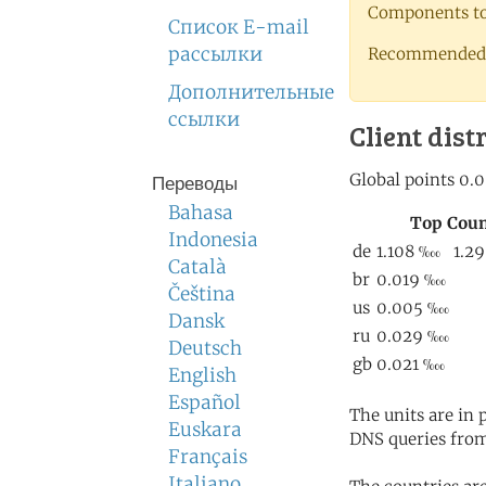
Components to 
Список E-mail
рассылки
Recommended 
Дополнительные
ссылки
Client dist
Переводы
Bahasa
Indonesia
Català
Čeština
Dansk
Deutsch
English
Español
The units are in
Euskara
DNS queries from
Français
Italiano