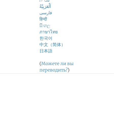
עברית
اَلْعَرَبِيَّةُ
فارسی
हिन्दी
සිංහල
ภาษาไทย
한국어
中文（简体）
日本語
(
Можете ли вы
переводить?
)