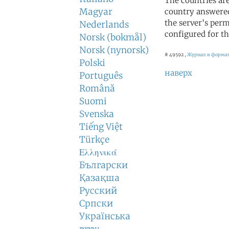
The countries ar
Magyar
country answered
the server's perm
Nederlands
configured for th
Norsk (bokmål)
Norsk (nynorsk)
# 49592 ,
Журнал в формат
Polski
наверх
Português
Română
Suomi
Svenska
Tiếng Việt
Türkçe
Ελληνικά
Български
Қазақша
Русский
Српски
Українська