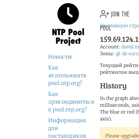
join the
pool
На главную стр
159.69.124.
Account:
david.
Зоны:
@
de
euro
Новости
Текущий рейтинг
Как
рейтингом выше
использовать
pool.ntp.org?
History
Как
In the graph abov
присоединиться
milliseconds, usin
к pool.ntp.org?
The blue or red (
axis).
Информация
для
поставщиков
Please upgrade