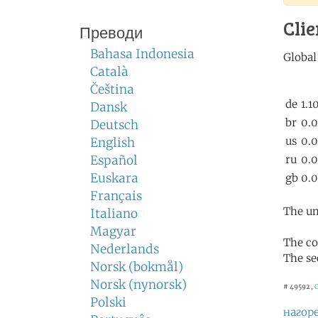
Clie
Преводи
Bahasa Indonesia
Català
Čeština
Dansk
Deutsch
English
Español
Euskara
Français
The un
Italiano
Magyar
The co
Nederlands
The se
Norsk (bokmål)
Norsk (nynorsk)
# 49592 ,
Polski
нагор