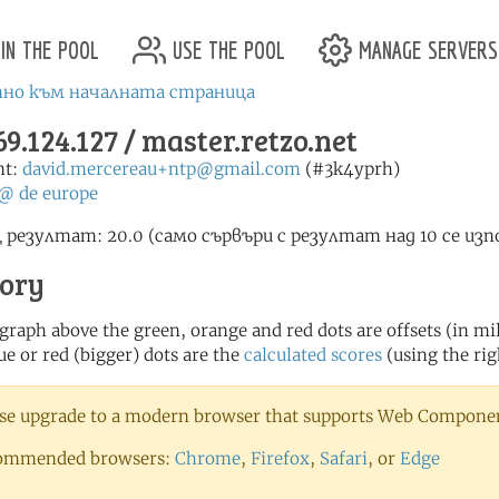
in the pool
use the pool
manage servers
но към началната страница
69.124.127 / master.retzo.net
nt:
david.mercereau+ntp@gmail.com
(#3k4yprh)
@
de
europe
 резултат: 20.0 (само сървъри с резултат над 10 се изп
tory
 graph above the green, orange and red dots are offsets (in mill
ue or red (bigger) dots are the
calculated scores
(using the rig
se upgrade to a modern browser that supports Web Component
ommended browsers:
Chrome
,
Firefox
,
Safari
, or
Edge