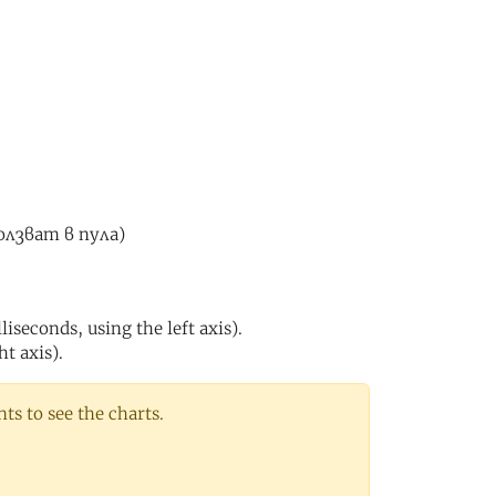
олзват в пула)
iseconds, using the left axis).
ht axis).
s to see the charts.