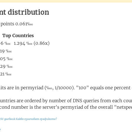
nt distribution
its are in permyriad (‱, 1/10000). "100" equals one percent 
untries are ordered by number of DNS queries from each coun
cond number is the server's permyriad of the overall "netspee
CSV дневник
Какво означават графиките?
е