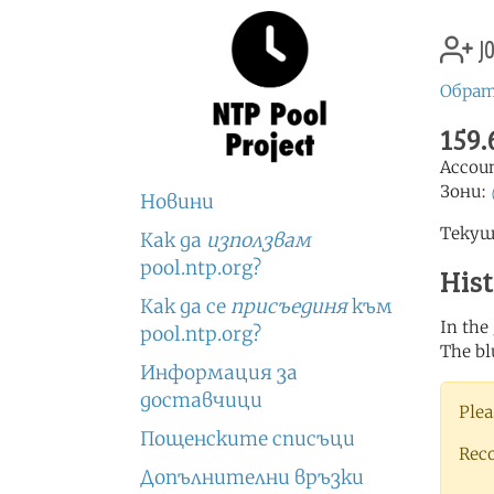
jo
Обрат
159.
Accou
Зони:
Новини
Текущ
Как да
използвам
pool.ntp.org?
His
Как да се
присъединя
към
In the
pool.ntp.org?
The bl
Информация за
доставчици
Plea
Пощенските списъци
Rec
Допълнителни връзки