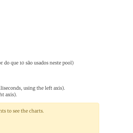
 do que 10 são usados neste pool)
iseconds, using the left axis).
ht axis).
s to see the charts.