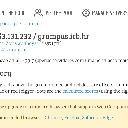
in the pool
use the pool
manage servers
para a página inicial
53.131.232 / grampus.irb.hr
nt:
Zorislav Shoyat
(#357t7rt)
:
@
europe
hr
ção atual: -99.7 (apenas servidores com uma pontuação maior
tory
 graph above the green, orange and red dots are offsets (in mill
ue or red (bigger) dots are the
calculated scores
(using the rig
se upgrade to a modern browser that supports Web Component
ommended browsers:
Chrome
,
Firefox
,
Safari
, or
Edge