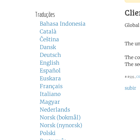
Clie
Traduções
Bahasa Indonesia
Català
Čeština
The un
Dansk
Deutsch
The co
English
The se
Español
Euskara
# 8535 ,
CS
Français
subir
Italiano
Magyar
Nederlands
Norsk (bokmål)
Norsk (nynorsk)
Polski