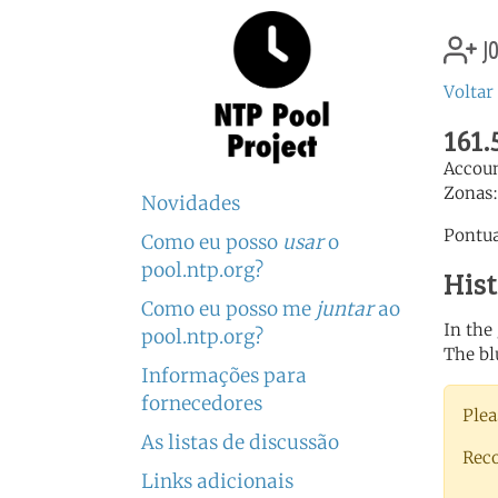
jo
Voltar 
161.
Accou
Zonas
Novidades
Pontua
Como eu posso
usar
o
pool.ntp.org?
His
Como eu posso me
juntar
ao
In the
pool.ntp.org?
The bl
Informações para
fornecedores
Plea
As listas de discussão
Rec
Links adicionais