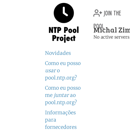
join the
pool
Michal Zim
No active servers
Novidades
Como eu posso
usar
o
pool.ntp.org?
Como eu posso
me
juntar
ao
pool.ntp.org?
Informações
para
fornecedores