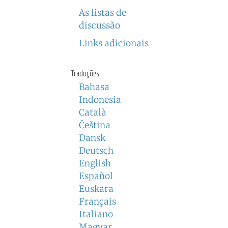
As listas de
discussão
Links adicionais
Traduções
Bahasa
Indonesia
Català
Čeština
Dansk
Deutsch
English
Español
Euskara
Français
Italiano
Magyar