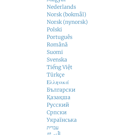
Nederlands
Norsk (bokmål)
Norsk (nynorsk)
Polski
Português
Română
Suomi
Svenska
Tiếng Việt
Türkçe
Ελληνικά
Български
Қазақша
Русский
Српски
Українська
עברית