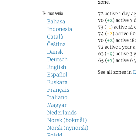
zone.
Tłumaczenia
72 active 1 day a
70 (
+2
) active 7 
Bahasa
73 (
-1
) active 14
Indonesia
74 (
-2
) active 6
Català
70 (
+2
) active 1
Čeština
72 active 1 year 
Dansk
63 (
+9
) active 3 
Deutsch
65 (
+7
) active 6 
English
See all zones in
E
Español
Euskara
Français
Italiano
Magyar
Nederlands
Norsk (bokmål)
Norsk (nynorsk)
Polski