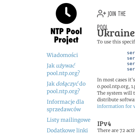
join the
pool
Ukraine
To use this speci
	   server 0.ua.pool.ntp.org

Wiadomości
	   server 1.ua.pool.ntp.org

	   server 2.ua.pool.ntp.org

Jak
używać
	   se
pool.ntp.org?
In most cases it'
Jak
dołączyć
do
0.pool.ntp.org, 1
pool.ntp.org?
The system will t
distribute softwa
Informacje dla
information for 
sprzedawców
Listy mailingowe
IPv4
Dodatkowe linki
There are 72 acti