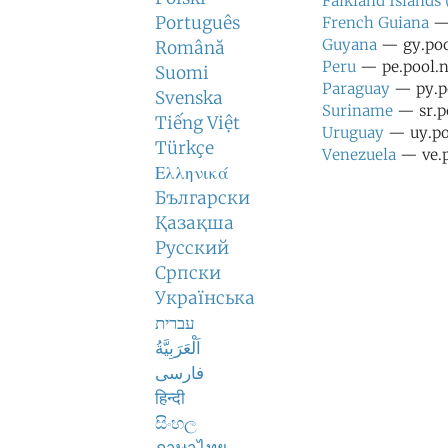
Falkland Islands
Português
French Guiana
— 
Guyana
— gy.pool
Română
Peru
— pe.pool.n
Suomi
Paraguay
— py.po
Svenska
Suriname
— sr.po
Tiếng Việt
Uruguay
— uy.poo
Türkçe
Venezuela
— ve.p
Ελληνικά
Български
Қазақша
Русский
Српски
Українська
עברית
اَلْعَرَبِيَّةُ
فارسی
हिन्दी
සිංහල