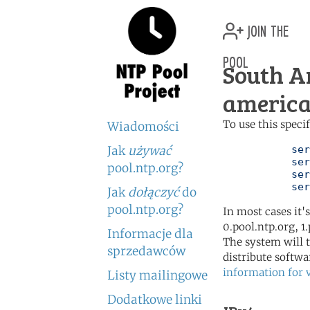
join the
pool
South A
america
To use this speci
Wiadomości
Jak
używać
	   server 0.south-america.pool.ntp.org

	   server 1.south-america.pool.ntp.org

pool.ntp.org?
	   server 2.south-america.pool.ntp.org

	   se
Jak
dołączyć
do
pool.ntp.org?
In most cases it'
0.pool.ntp.org, 1
Informacje dla
The system will t
sprzedawców
distribute softwa
information for 
Listy mailingowe
Dodatkowe linki