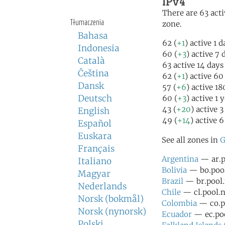
IPv4
There are 63 acti
Tłumaczenia
zone.
Bahasa
62 (
+1
) active 1 
Indonesia
60 (
+3
) active 7 
Català
63 active 14 days
Čeština
62 (
+1
) active 60
Dansk
57 (
+6
) active 1
Deutsch
60 (
+3
) active 1 
43 (
+20
) active 
English
49 (
+14
) active 
Español
Euskara
See all zones in
G
Français
Argentina
— ar.p
Italiano
Bolivia
— bo.pool
Magyar
Brazil
— br.pool.
Nederlands
Chile
— cl.pool.n
Norsk (bokmål)
Colombia
— co.po
Norsk (nynorsk)
Ecuador
— ec.poo
Polski