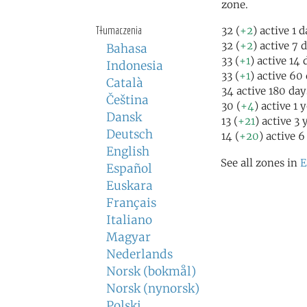
zone.
Tłumaczenia
32 (
+2
) active 1 
32 (
+2
) active 7 
Bahasa
33 (
+1
) active 14
Indonesia
33 (
+1
) active 60
Català
34 active 180 day
Čeština
30 (
+4
) active 1 
Dansk
13 (
+21
) active 3 
Deutsch
14 (
+20
) active 6
English
See all zones in
E
Español
Euskara
Français
Italiano
Magyar
Nederlands
Norsk (bokmål)
Norsk (nynorsk)
Polski