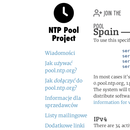
join the
pool
Spain — 
To use this speci
	   server 0.es.pool.ntp.org

Wiadomości
	   server 1.es.pool.ntp.org

	   server 2.es.pool.ntp.org

Jak
używać
	   se
pool.ntp.org?
In most cases it'
Jak
dołączyć
do
0.pool.ntp.org, 1
pool.ntp.org?
The system will t
distribute softwa
Informacje dla
information for 
sprzedawców
Listy mailingowe
IPv4
Dodatkowe linki
There are 34 acti