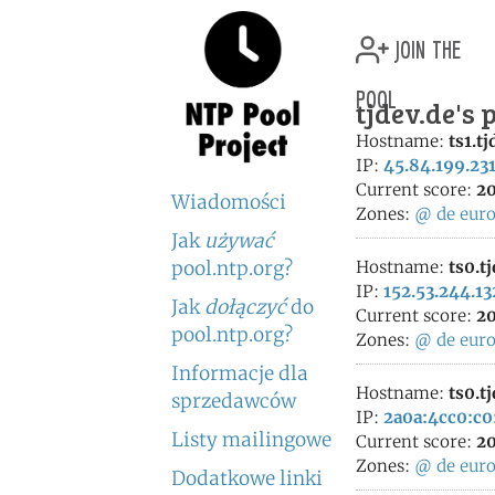
join the
pool
tjdev.de's 
Hostname:
ts1.tj
IP:
45.84.199.23
Current score:
20
Wiadomości
Zones:
@
de
eur
Jak
używać
pool.ntp.org?
Hostname:
ts0.t
IP:
152.53.244.13
Jak
dołączyć
do
Current score:
20
pool.ntp.org?
Zones:
@
de
eur
Informacje dla
Hostname:
ts0.t
sprzedawców
IP:
2a0a:4cc0:c0
Listy mailingowe
Current score:
20
Zones:
@
de
eur
Dodatkowe linki