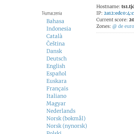
Hostname:
ts1.tj
Tłumaczenia
IP:
2a12:edc0:4:c
Current score:
20
Bahasa
Zones:
@
de
eur
Indonesia
Català
Čeština
Dansk
Deutsch
English
Español
Euskara
Français
Italiano
Magyar
Nederlands
Norsk (bokmål)
Norsk (nynorsk)
Polski