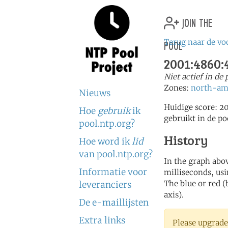
join the
pool
Terug naar de vo
2001:4860:
Niet actief in de
Zones:
north-am
Nieuws
Huidige score: 2
Hoe
gebruik
ik
gebruikt in de po
pool.ntp.org?
History
Hoe word ik
lid
van pool.ntp.org?
In the graph abov
Informatie voor
milliseconds, usin
The blue or red (
leveranciers
axis).
De e-maillijsten
Extra links
Please upgrade