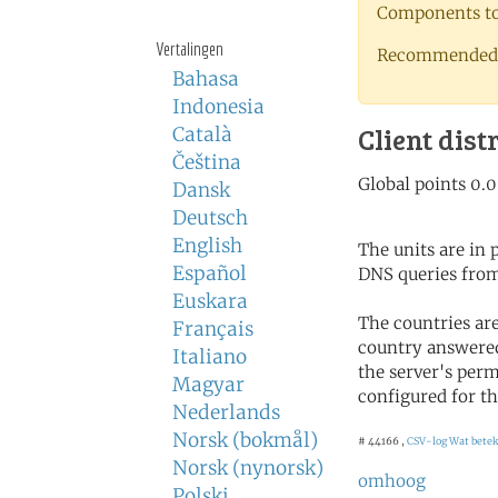
Components to 
Vertalingen
Recommended 
Bahasa
Indonesia
Client dist
Català
Čeština
Dansk
Deutsch
English
The units are in
Español
DNS queries from
Euskara
The countries ar
Français
country answered
Italiano
the server's perm
Magyar
configured for th
Nederlands
Norsk (bokmål)
# 44166 ,
CSV-log
Wat betek
Norsk (nynorsk)
omhoog
Polski