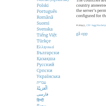
The countries ar
Polski
country answered
the server's perm
Português
configured for th
Română
Suomi
# 16945 ,
CSV-logg
Hva bety
Svenska
gå opp
Tiếng Việt
Türkçe
Ελληνικά
Български
Қазақша
Русский
Српски
Українська
עברית
اَلْعَرَبِيَّةُ
فارسی
हिन्दी