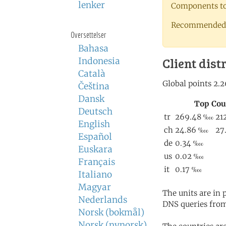
lenker
Components to 
Recommended 
Oversettelser
Bahasa
Client dist
Indonesia
Català
Čeština
Dansk
Deutsch
English
Español
Euskara
Français
Italiano
Magyar
The units are in
Nederlands
DNS queries from
Norsk (bokmål)
Norsk (nynorsk)