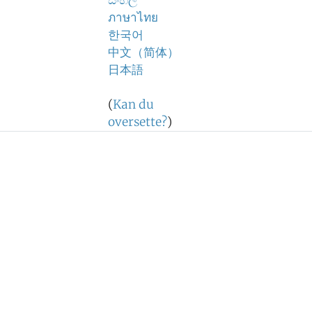
සිංහල
ภาษาไทย
한국어
中文（简体）
日本語
(
Kan du
oversette?
)