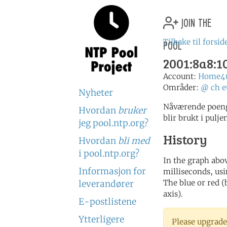
join the
pool
Tilbake til forsid
2001:8a8:10
Account:
Home4
Områder:
@
ch
e
Nyheter
Nåværende poeng
Hvordan
bruker
blir brukt i pulje
jeg pool.ntp.org?
History
Hvordan
bli med
i pool.ntp.org?
In the graph abov
Informasjon for
milliseconds, usin
The blue or red (
leverandører
axis).
E-postlistene
Ytterligere
Please upgrade