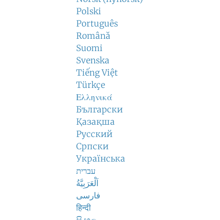
Polski
Português
Română
Suomi
Svenska
Tiếng Việt
Türkçe
Ελληνικά
Български
Қазақша
Русский
Српски
Українська
עברית
اَلْعَرَبِيَّةُ
فارسی
हिन्दी