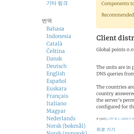
기타 링크
Components to 
Recommended 
번역
Bahasa
Client dist
Indonesia
Català
Čeština
Dansk
Deutsch
The units are in
English
DNS queries from
Español
The countries ar
Euskara
country answered
Français
the server's perm
Italiano
configured for th
Magyar
Nederlands
# 53163 ,
CSV 로그
그래프가 의
Norsk (bokmål)
위로 가기
Norsk (nynorsk)