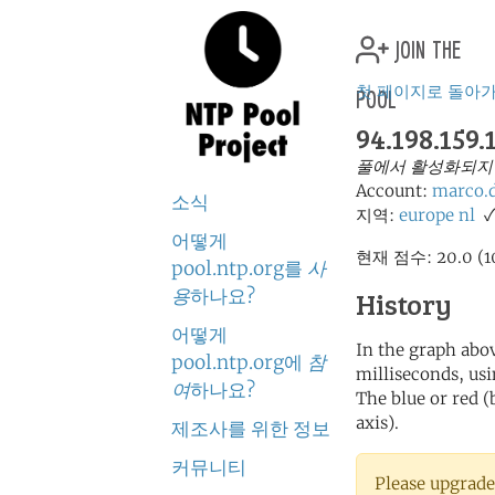
join the
pool
첫 페이지로 돌아
94.198.159.
풀에서 활성화되지
Account:
marco.
소식
지역:
europe
nl
✓
어떻게
현재 점수: 20.0
pool.ntp.org를
사
용
하나요?
History
어떻게
In the graph abov
pool.ntp.org에
참
milliseconds, usin
여
하나요?
The blue or red (
axis).
제조사를 위한 정보
커뮤니티
Please upgrade