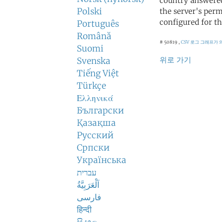
country answered
Polski
the server's perm
configured for th
Português
Română
# 50819 ,
CSV 로그
그래프가 
Suomi
위로 가기
Svenska
Tiếng Việt
Türkçe
Ελληνικά
Български
Қазақша
Русский
Српски
Українська
עברית
اَلْعَرَبِيَّةُ
فارسی
हिन्दी