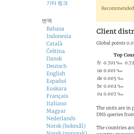
기타 링크
Recommended 
번역
Bahasa
Client dist
Indonesia
Català
Čeština
Dansk
Deutsch
English
Español
Euskara
Français
Italiano
The units are in
Magyar
DNS queries from
Nederlands
Norsk (bokmål)
The countries ar
Norsk (nynorsk)