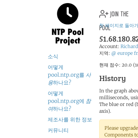
join the
pool
첫 페이지로 돌아
51.68.180.
Account:
Richa
지역:
@
europe
fr
소식
현재 점수: 20.0
어떻게
pool.ntp.org를
사
History
용
하나요?
In the graph abov
어떻게
milliseconds, usin
pool.ntp.org에
참
The blue or red (
여
하나요?
axis).
제조사를 위한 정보
Please upgrade
커뮤니티
Components to 