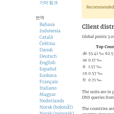
기타 링크
Recommended 
번역
Bahasa
Client dist
Indonesia
Català
Čeština
Dansk
Deutsch
English
Español
Euskara
Français
Italiano
The units are in
Magyar
DNS queries from
Nederlands
Norsk (bokmål)
The countries ar
Norsk (nynorsk)