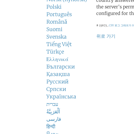
country answered
Polski
the server's perm
configured for th
Português
Română
# 23673 ,
CSV 로그
그래프가 
Suomi
위로 가기
Svenska
Tiếng Việt
Türkçe
Ελληνικά
Български
Қазақша
Русский
Српски
Українська
עברית
اَلْعَرَبِيَّةُ
فارسی
हिन्दी