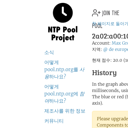
join the
pool
첫 페이지로 돌아
2a02:a00:1
Account:
Max Gr
지역:
@
de
europ
소식
현재 점수: 20.0
어떻게
pool.ntp.org를
사
History
용
하나요?
In the graph abov
어떻게
milliseconds, usin
pool.ntp.org에
참
The blue or red (
여
하나요?
axis).
제조사를 위한 정보
Please upgrade
커뮤니티
Components to 