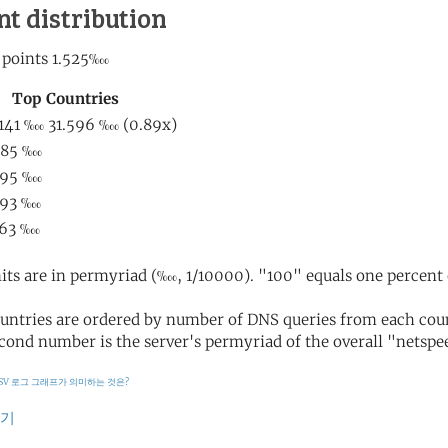
nt distribution
its are in permyriad (‱, 1/10000). "100" equals one percent 
untries are ordered by number of DNS queries from each coun
cond number is the server's permyriad of the overall "netspee
SV 로그
그래프가 의미하는 것은?
가기