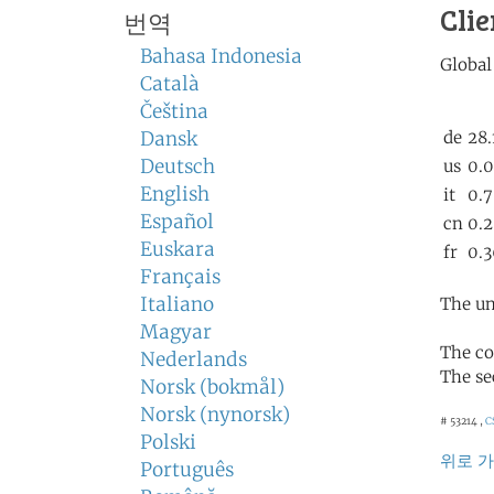
Clie
번역
Bahasa Indonesia
Català
Čeština
Dansk
Deutsch
English
Español
Euskara
Français
Italiano
The un
Magyar
The co
Nederlands
The se
Norsk (bokmål)
Norsk (nynorsk)
# 53214 ,
C
Polski
위로 
Português