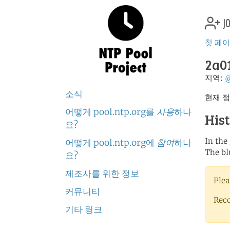
jo
첫 페
2a01
지역:
소식
현재 점
어떻게 pool.ntp.org를
사용
하나
His
요?
In the
어떻게 pool.ntp.org에
참여
하나
The bl
요?
제조사를 위한 정보
Plea
커뮤니티
Rec
기타 링크