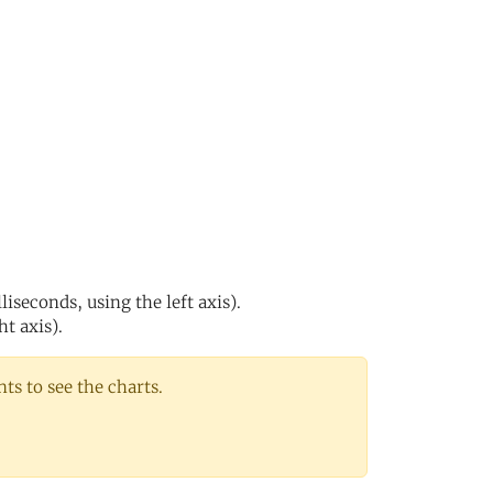
iseconds, using the left axis).
ht axis).
s to see the charts.