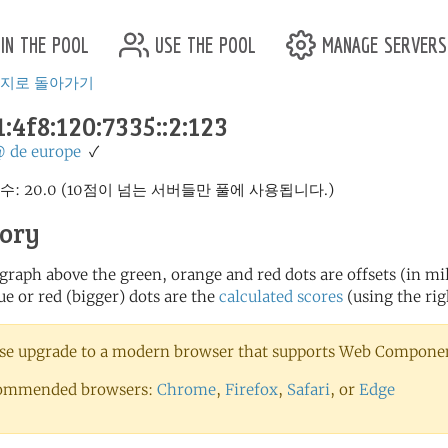
in the pool
use the pool
manage servers
이지로 돌아가기
:4f8:120:7335::2:123
@
de
europe
✓
수: 20.0 (10점이 넘는 서버들만 풀에 사용됩니다.)
tory
 graph above the green, orange and red dots are offsets (in mill
ue or red (bigger) dots are the
calculated scores
(using the rig
se upgrade to a modern browser that supports Web Component
ommended browsers:
Chrome
,
Firefox
,
Safari
, or
Edge