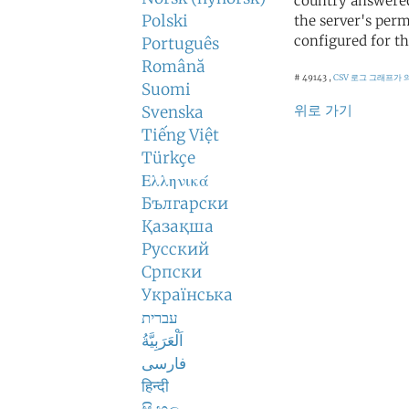
country answered
Polski
the server's perm
configured for th
Português
Română
# 49143 ,
CSV 로그
그래프가 
Suomi
위로 가기
Svenska
Tiếng Việt
Türkçe
Ελληνικά
Български
Қазақша
Русский
Српски
Українська
עברית
اَلْعَرَبِيَّةُ
فارسی
हिन्दी