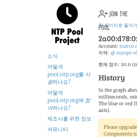
join the
pool
첫 페이지로 돌아
2a00:d78:0:
Account:
marco.
지역:
@
europe
n
소식
현재 점수: 20.0
어떻게
pool.ntp.org를
사
History
용
하나요?
In the graph abov
어떻게
milliseconds, usin
pool.ntp.org에
참
The blue or red (
여
하나요?
axis).
제조사를 위한 정보
Please upgrade
커뮤니티
Components to 