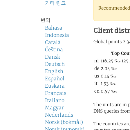
기타 링크
Recommended 
번역
Bahasa
Client dist
Indonesia
Català
Čeština
Dansk
Deutsch
English
Español
Euskara
Français
Italiano
The units are in
Magyar
DNS queries from
Nederlands
Norsk (bokmål)
The countries ar
Norsk (nynorsk)