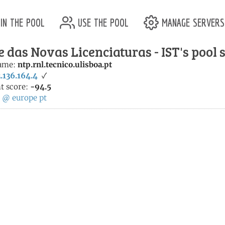
in the pool
use the pool
manage servers
 das Novas Licenciaturas - IST's pool 
ame:
ntp.rnl.tecnico.ulisboa.pt
.136.164.4
✓
t score:
-94.5
:
@
europe
pt