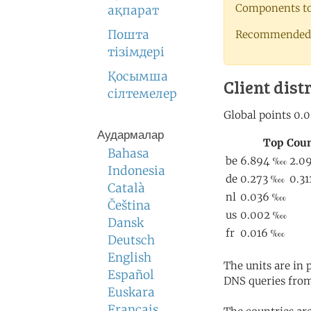
Components to 
ақпарат
Пошта
Recommended 
тізімдері
Қосымша
Client dist
сілтемелер
Аудармалар
Bahasa
Indonesia
Català
Čeština
Dansk
Deutsch
English
The units are in
Español
DNS queries from
Euskara
Français