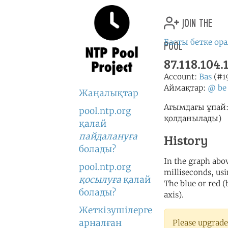
join the
pool
Басты бетке ор
87.118.104.
Account:
Bas
(#1
Аймақтар:
@
be
Жаңалықтар
Ағымдағы ұпай: 
pool.ntp.org
қолданылады)
қалай
пайдалануға
History
болады?
In the graph abov
pool.ntp.org
milliseconds, usin
қосылуға
қалай
The blue or red (
болады?
axis).
Жеткізушілерге
арналған
Please upgrade