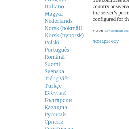
The countries ar
Italiano
country answered
the server's perm
Magyar
configured for th
Nederlands
Norsk (bokmål)
# 58091 ,
CSV журналы
Гра
Norsk (nynorsk)
жоғары өту
Polski
Português
Română
Suomi
Svenska
Tiếng Việt
Türkçe
Ελληνικά
Български
Қазақша
Русский
Српски