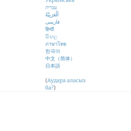
Українська
עברית
اَلْعَرَبِيَّةُ
فارسی
हिन्दी
සිංහල
ภาษาไทย
한국어
中文（简体）
日本語
(
Аудара аласыз
ба?
)