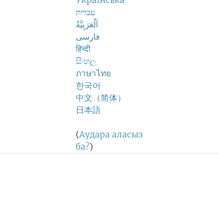
Українська
עברית
اَلْعَرَبِيَّةُ
فارسی
हिन्दी
සිංහල
ภาษาไทย
한국어
中文（简体）
日本語
(
Аудара аласыз
ба?
)