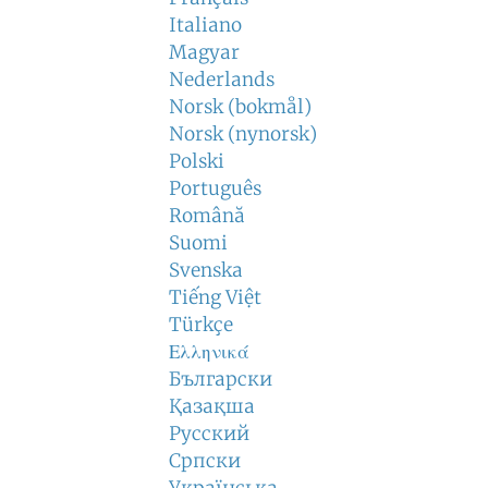
Italiano
Magyar
Nederlands
Norsk (bokmål)
Norsk (nynorsk)
Polski
Português
Română
Suomi
Svenska
Tiếng Việt
Türkçe
Ελληνικά
Български
Қазақша
Русский
Српски