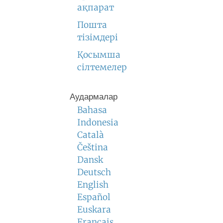
ақпарат
Пошта
тізімдері
Қосымша
сілтемелер
Аудармалар
Bahasa
Indonesia
Català
Čeština
Dansk
Deutsch
English
Español
Euskara
Français