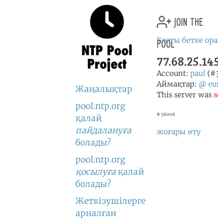
join the
pool
Басты бетке ор
77.68.25.1
Account:
paul
(#
Аймақтар:
@
eu
Жаңалықтар
This server was
s
pool.ntp.org
# 56006
қалай
пайдалануға
жоғары өту
болады?
pool.ntp.org
қосылуға
қалай
болады?
Жеткізушілерге
арналған