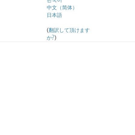
한국어
中文（简体）
日本語
(
翻訳して頂けます
か?
)