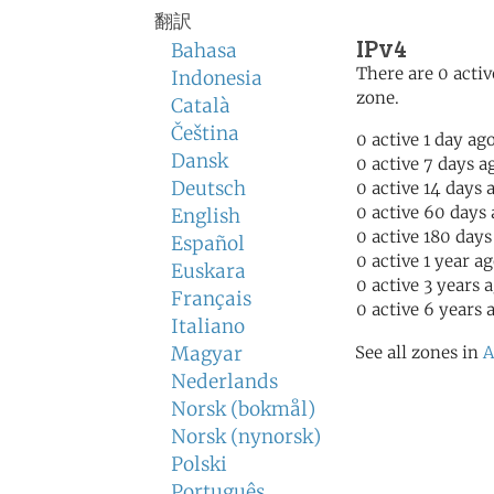
翻訳
IPv4
Bahasa
There are 0 activ
Indonesia
zone.
Català
Čeština
0 active 1 day ag
Dansk
0 active 7 days a
Deutsch
0 active 14 days 
0 active 60 days
English
0 active 180 days
Español
0 active 1 year a
Euskara
0 active 3 years 
Français
0 active 6 years 
Italiano
Magyar
See all zones in
A
Nederlands
Norsk (bokmål)
Norsk (nynorsk)
Polski
Português