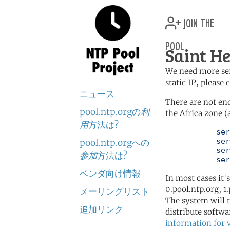
join the
pool
Saint He
We need more serv
static IP, please
ニュース
There are not en
pool.ntp.orgの
利
the Africa zone (
用
方法は?
	   server 0.africa.pool.ntp.org

	   server 1.africa.pool.ntp.org

pool.ntp.orgへの
	   server 2.africa.pool.ntp.org

参加
方法は?
	   se
ベンダ向け情報
In most cases it'
0.pool.ntp.org, 1
メーリングリスト
The system will t
追加リンク
distribute softwa
information for 